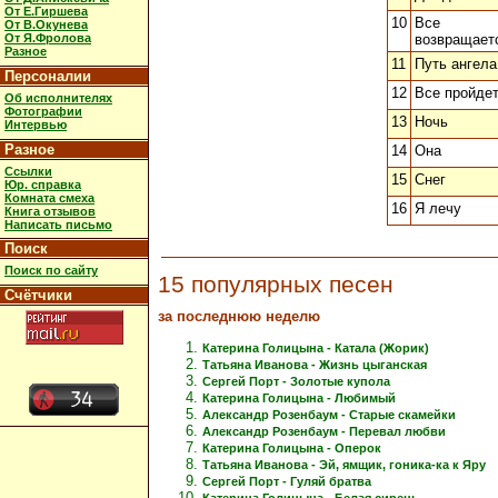
От Е.Гиршева
10
Все
От В.Окунева
От Я.Фролова
возвращает
Разное
11
Путь ангела
Персоналии
12
Все пройде
Об исполнителях
Фотографии
13
Ночь
Интервью
Разное
14
Она
Ссылки
15
Снег
Юр. справка
Комната смеха
16
Я лечу
Книга отзывов
Написать письмо
Поиск
Поиск по сайту
15 популярных песен
Счётчики
за последнюю неделю
Катерина Голицына - Катала (Жорик)
Татьяна Иванова - Жизнь цыганская
Сергей Порт - Золотые купола
Катерина Голицына - Любимый
Александр Розенбаум - Старые скамейки
Александр Розенбаум - Перевал любви
Катерина Голицына - Оперок
Татьяна Иванова - Эй, ямщик, гоника-ка к Яру
Сергей Порт - Гуляй братва
Катерина Голицына - Белая сирень