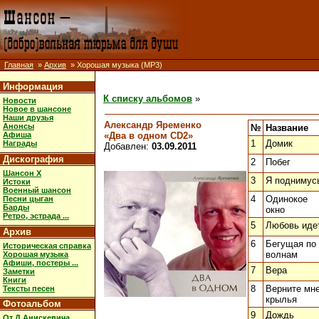
Главная
»
Архив
» Хорошая музыка (MP3)
Информация
К списку альбомов
»
Новости
Новое в шансоне
Наши друзья
Александр Яременко
Анонсы
№
Название
«Два в одном CD2»
Афиша
1
Домик
Награды
Добавлен:
03.09.2011
Дискография
2
Побег
Шансон X
3
Я поднимус
Истоки
Военный шансон
4
Одинокое
Песни цыган
Барды
окно
Ретро, эстрада ...
5
Любовь иде
Архив
6
Бегущая по
Историческая справка
волнам
Хорошая музыка
Афиши, постеры ...
7
Вера
Заметки
Книги
8
Верните мн
Тексты песен
крылья
Фотоальбом
9
Дождь
От Д.Анискевича