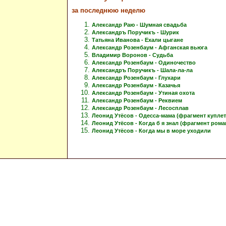
за последнюю неделю
Александр Раю - Шумная свадьба
Александръ Поручикъ - Шурик
Татьяна Иванова - Ехали цыгане
Александр Розенбаум - Афганская вьюга
Владимир Воронов - Судьба
Александр Розенбаум - Одиночество
Александръ Поручикъ - Шала-ла-ла
Александр Розенбаум - Глухари
Александр Розенбаум - Казачья
Александр Розенбаум - Утиная охота
Александр Розенбаум - Реквием
Александр Розенбаум - Лесосплав
Леонид Утёсов - Одесса-мама (фрагмент куплет
Леонид Утёсов - Когда б я знал (фрагмент рома
Леонид Утёсов - Когда мы в море уходили