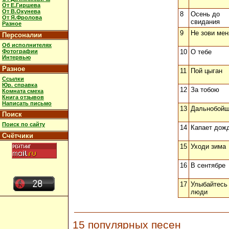
От Е.Гиршева
От В.Окунева
8
Осень до
От Я.Фролова
свидания
Разное
9
Не зови мен
Персоналии
Об исполнителях
Фотографии
10
О тебе
Интервью
Разное
11
Пой цыган
Ссылки
Юр. справка
12
За тобою
Комната смеха
Книга отзывов
Написать письмо
13
Дальнобойщ
Поиск
Поиск по сайту
14
Капает дож
Счётчики
15
Уходи зима
16
В сентябре
17
Улыбайтесь
люди
15 популярных песен