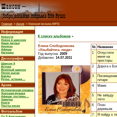
Главная
»
Архив
» Хорошая музыка (MP3)
Информация
К списку альбомов
»
Новости
Новое в шансоне
Наши друзья
Елена Слободчикова
Анонсы
№
Название
«Улыбайтесь люди»
Афиша
1
Отпустите
Награды
Год выпуска:
2009
меня на
Добавлен:
14.07.2011
Дискография
просторы
Шансон X
2
Дорога к Бо
Истоки
Военный шансон
Песни цыган
3
Посвящени
Барды
Ретро, эстрада ...
гитаре
Архив
4
Маме
Историческая справка
Хорошая музыка
5
Не забуду
Афиши, постеры ...
лето
Заметки
Книги
6
Плач
Тексты песен
деревьев
Фотоальбом
7
Я пойду к т
От Д.Анискевича