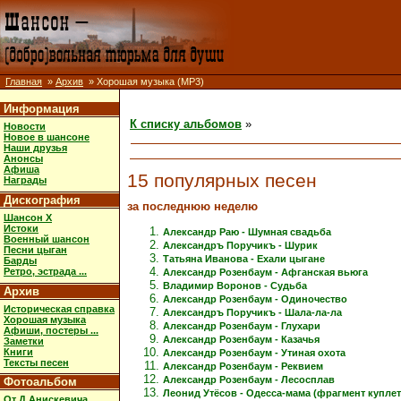
Главная
»
Архив
» Хорошая музыка (MP3)
Информация
К списку альбомов
»
Новости
Новое в шансоне
Наши друзья
Анонсы
Афиша
15 популярных песен
Награды
Дискография
за последнюю неделю
Шансон X
Истоки
Александр Раю - Шумная свадьба
Военный шансон
Александръ Поручикъ - Шурик
Песни цыган
Татьяна Иванова - Ехали цыгане
Барды
Ретро, эстрада ...
Александр Розенбаум - Афганская вьюга
Владимир Воронов - Судьба
Архив
Александр Розенбаум - Одиночество
Историческая справка
Александръ Поручикъ - Шала-ла-ла
Хорошая музыка
Александр Розенбаум - Глухари
Афиши, постеры ...
Александр Розенбаум - Казачья
Заметки
Книги
Александр Розенбаум - Утиная охота
Тексты песен
Александр Розенбаум - Реквием
Александр Розенбаум - Лесосплав
Фотоальбом
Леонид Утёсов - Одесса-мама (фрагмент куплет
От Д.Анискевича