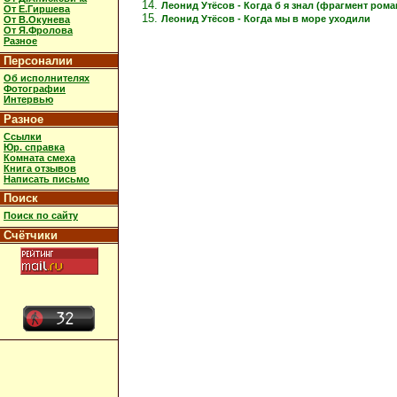
Леонид Утёсов - Когда б я знал (фрагмент рома
От Е.Гиршева
Леонид Утёсов - Когда мы в море уходили
От В.Окунева
От Я.Фролова
Разное
Персоналии
Об исполнителях
Фотографии
Интервью
Разное
Ссылки
Юр. справка
Комната смеха
Книга отзывов
Написать письмо
Поиск
Поиск по сайту
Счётчики