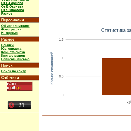
От Е.Гиршева
От В.Окунева
От Я.Фролова
Разное
Персоналии
Об исполнителях
Фотографии
Статистика з
Интервью
Разное
1.5
Ссылки
Юр. справка
Комната смеха
Кол-во скачиваний
Книга отзывов
1
Написать письмо
Поиск
Поиск по сайту
0.5
Счётчики
0
M