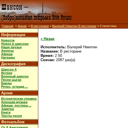
Главная
»
Архив
»
В ресторане
»
Валерий Никитин В ресторане
» Статистика
Информация
« Назад
Новости
Новое в шансоне
Исполнитель:
Валерий Никитин
Наши друзья
Анонсы
Название:
В ресторане
Афиша
Время:
2:50
Награды
Скачан:
2087 раз(а)
Дискография
Шансон X
Истоки
Военный шансон
Песни цыган
Барды
Ретро, эстрада ...
Архив
Историческая справка
Хорошая музыка
Афиши, постеры ...
Заметки
Книги
Тексты песен
Фотоальбом
От Д.Анискевича