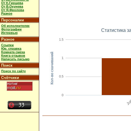
От Е.Гиршева
От В.Окунева
От Я.Фролова
Разное
Персоналии
Об исполнителях
Фотографии
Статистика з
Интервью
Разное
1.5
Ссылки
Юр. справка
Комната смеха
Кол-во скачиваний
Книга отзывов
1
Написать письмо
Поиск
Поиск по сайту
0.5
Счётчики
0
Ju