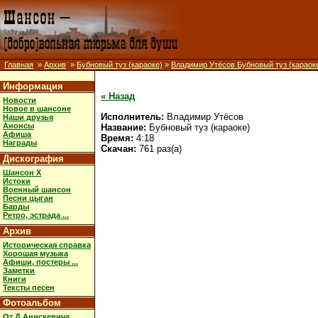
Главная
»
Архив
»
Бубновый туз (караоке)
»
Владимир Утёсов Бубновый туз (караок
Информация
« Назад
Новости
Новое в шансоне
Исполнитель:
Владимир Утёсов
Наши друзья
Анонсы
Название:
Бубновый туз (караоке)
Афиша
Время:
4:18
Награды
Скачан:
761 раз(а)
Дискография
Шансон X
Истоки
Военный шансон
Песни цыган
Барды
Ретро, эстрада ...
Архив
Историческая справка
Хорошая музыка
Афиши, постеры ...
Заметки
Книги
Тексты песен
Фотоальбом
От Д.Анискевича