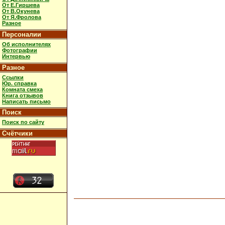
От Е.Гиршева
От В.Окунева
От Я.Фролова
Разное
Персоналии
Об исполнителях
Фотографии
Интервью
Разное
Ссылки
Юр. справка
Комната смеха
Книга отзывов
Написать письмо
Поиск
Поиск по сайту
Счётчики