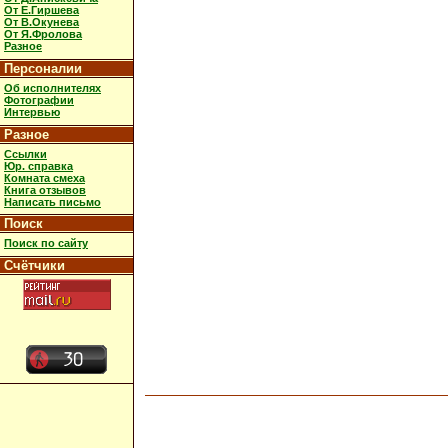
От Е.Гиршева
От В.Окунева
От Я.Фролова
Разное
Персоналии
Об исполнителях
Фотографии
Интервью
Разное
Ссылки
Юр. справка
Комната смеха
Книга отзывов
Написать письмо
Поиск
Поиск по сайту
Счётчики