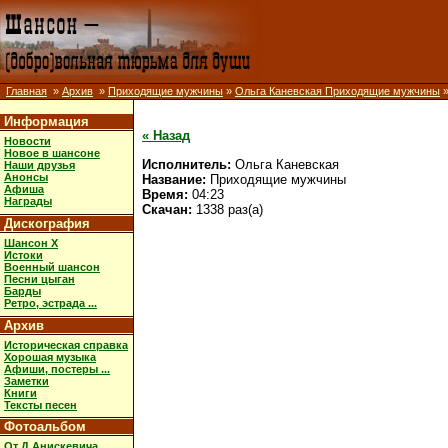
Главная
»
Архив
»
Приходящие мужчины
»
Ольга Каневская Приходящие мужчины
»
Информация
« Назад
Новости
Новое в шансоне
Исполнитель:
Ольга Каневская
Наши друзья
Анонсы
Название:
Приходящие мужчины
Афиша
Время:
04:23
Награды
Скачан:
1338 раз(а)
Дискография
Шансон X
Истоки
Военный шансон
Песни цыган
Барды
Ретро, эстрада ...
Архив
Историческая справка
Хорошая музыка
Афиши, постеры ...
Заметки
Книги
Тексты песен
Фотоальбом
От Д.Анискевича