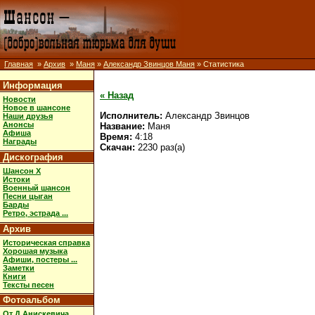
Главная
»
Архив
»
Маня
»
Александр Звинцов Маня
» Статистика
Информация
« Назад
Новости
Новое в шансоне
Исполнитель:
Александр Звинцов
Наши друзья
Анонсы
Название:
Маня
Афиша
Время:
4:18
Награды
Скачан:
2230 раз(а)
Дискография
Шансон X
Истоки
Военный шансон
Песни цыган
Барды
Ретро, эстрада ...
Архив
Историческая справка
Хорошая музыка
Афиши, постеры ...
Заметки
Книги
Тексты песен
Фотоальбом
От Д.Анискевича