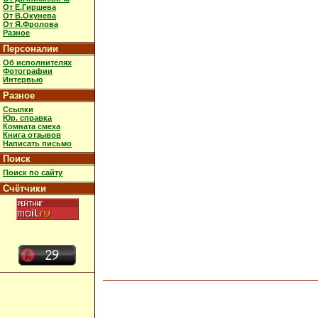
От Е.Гиршева
От В.Окунева
От Я.Фролова
Разное
Персоналии
Об исполнителях
Фотографии
Интервью
Разное
Ссылки
Юр. справка
Комната смеха
Книга отзывов
Написать письмо
Поиск
Поиск по сайту
Счётчики