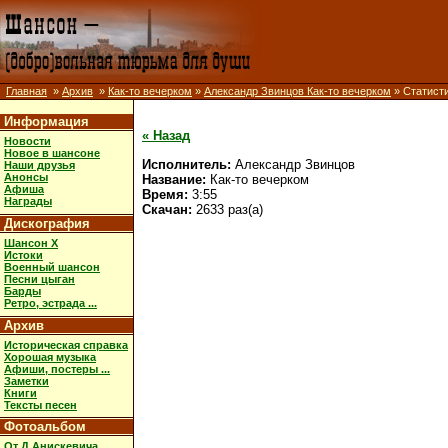
Главная
»
Архив
»
Как-то вечерком
»
Александр Звинцов Как-то вечерком
» Статист
Информация
« Назад
Новости
Новое в шансоне
Исполнитель:
Александр Звинцов
Наши друзья
Анонсы
Название:
Как-то вечерком
Афиша
Время:
3:55
Награды
Скачан:
2633 раз(а)
Дискография
Шансон X
Истоки
Военный шансон
Песни цыган
Барды
Ретро, эстрада ...
Архив
Историческая справка
Хорошая музыка
Афиши, постеры ...
Заметки
Книги
Тексты песен
Фотоальбом
От Д.Анискевича