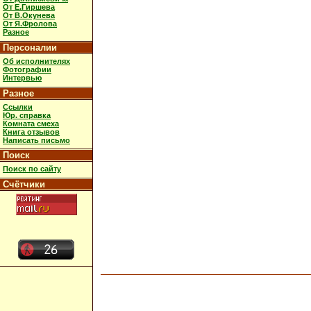
От Е.Гиршева
От В.Окунева
От Я.Фролова
Разное
Персоналии
Об исполнителях
Фотографии
Интервью
Разное
Ссылки
Юр. справка
Комната смеха
Книга отзывов
Написать письмо
Поиск
Поиск по сайту
Счётчики