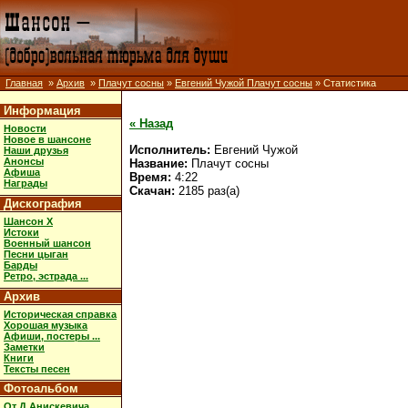
Главная
»
Архив
»
Плачут сосны
»
Евгений Чужой Плачут сосны
» Статистика
Информация
« Назад
Новости
Новое в шансоне
Исполнитель:
Евгений Чужой
Наши друзья
Анонсы
Название:
Плачут сосны
Афиша
Время:
4:22
Награды
Скачан:
2185 раз(а)
Дискография
Шансон X
Истоки
Военный шансон
Песни цыган
Барды
Ретро, эстрада ...
Архив
Историческая справка
Хорошая музыка
Афиши, постеры ...
Заметки
Книги
Тексты песен
Фотоальбом
От Д.Анискевича