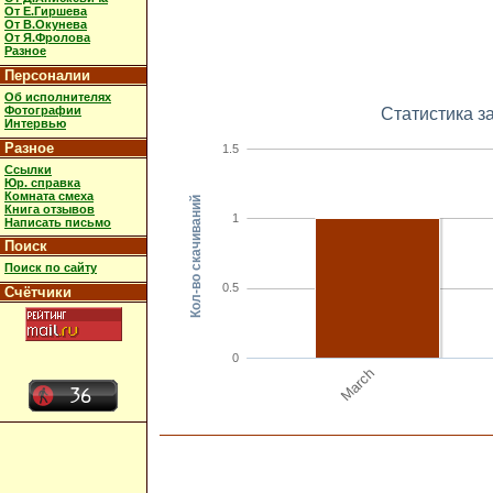
От Е.Гиршева
От В.Окунева
От Я.Фролова
Разное
Персоналии
Об исполнителях
Фотографии
Статистика з
Интервью
Разное
1.5
Ссылки
Юр. справка
Комната смеха
Кол-во скачиваний
Книга отзывов
1
Написать письмо
Поиск
Поиск по сайту
0.5
Счётчики
0
March