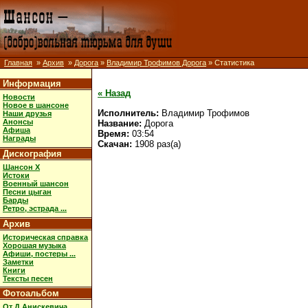
Главная
»
Архив
»
Дорога
»
Владимир Трофимов Дорога
» Статистика
Информация
« Назад
Новости
Новое в шансоне
Исполнитель:
Владимир Трофимов
Наши друзья
Анонсы
Название:
Дорога
Афиша
Время:
03:54
Награды
Скачан:
1908 раз(а)
Дискография
Шансон X
Истоки
Военный шансон
Песни цыган
Барды
Ретро, эстрада ...
Архив
Историческая справка
Хорошая музыка
Афиши, постеры ...
Заметки
Книги
Тексты песен
Фотоальбом
От Д.Анискевича