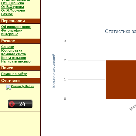
От Е.Гиршева
От В.Окунева
От Я.Фролова
Разное
Персоналии
Об исполнителях
Фотографии
Статистика з
Интервью
Разное
3
Ссылки
Юр. справка
Комната смеха
Кол-во скачиваний
Книга отзывов
2
Написать письмо
Поиск
Поиск по сайту
1
Счётчики
0
Mar