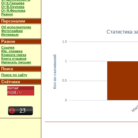
От Е.Гиршева
От В.Окунева
От Я.Фролова
Разное
Персоналии
Об исполнителях
Фотографии
Статистика з
Интервью
Разное
1.5
Ссылки
Юр. справка
Комната смеха
Кол-во скачиваний
Книга отзывов
1
Написать письмо
Поиск
Поиск по сайту
0.5
Счётчики
0
Mar