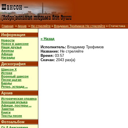
Главная
»
Архив
»
Не стреляйте
»
Владимир Трофимов Не стреляйте
» Статистика
Информация
« Назад
Новости
Новое в шансоне
Исполнитель:
Владимир Трофимов
Наши друзья
Анонсы
Название:
Не стреляйте
Афиша
Время:
03:57
Награды
Скачан:
2043 раз(а)
Дискография
Шансон X
Истоки
Военный шансон
Песни цыган
Барды
Ретро, эстрада ...
Архив
Историческая справка
Хорошая музыка
Афиши, постеры ...
Заметки
Книги
Тексты песен
Фотоальбом
От Д.Анискевича