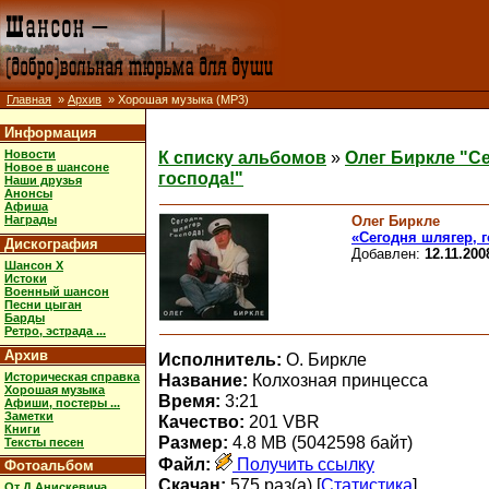
Главная
»
Архив
» Хорошая музыка (MP3)
Информация
Новости
К списку альбомов
»
Олег Биркле "Се
Новое в шансоне
господа!"
Наши друзья
Анонсы
Афиша
Олег Биркле
Награды
«Сегодня шлягер, г
Дискография
Добавлен:
12.11.200
Шансон X
Истоки
Военный шансон
Песни цыган
Барды
Ретро, эстрада ...
Архив
Исполнитель:
О. Биркле
Историческая справка
Название:
Колхозная принцесса
Хорошая музыка
Время:
3:21
Афиши, постеры ...
Заметки
Качество:
201 VBR
Книги
Размер:
4.8 MB (5042598 байт)
Тексты песен
Файл:
Получить ссылку
Фотоальбом
Скачан:
575 раз(а) [
Статистика
]
От Д.Анискевича