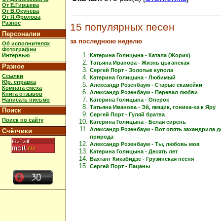
От Е.Гиршева
От В.Окунева
От Я.Фролова
Разное
15 популярных песен
Персоналии
за последнюю неделю
Об исполнителях
Фотографии
Интервью
Катерина Голицына - Катала (Жорик)
Татьяна Иванова - Жизнь цыганская
Разное
Сергей Порт - Золотые купола
Ссылки
Катерина Голицына - Любимый
Юр. справка
Александр Розенбаум - Старые скамейки
Комната смеха
Александр Розенбаум - Перевал любви
Книга отзывов
Написать письмо
Катерина Голицына - Оперок
Татьяна Иванова - Эй, ямщик, гоника-ка к Яру
Поиск
Сергей Порт - Гуляй братва
Поиск по сайту
Катерина Голицына - Белая сирень
Александр Розенбаум - Вот опять захандрила 
Счётчики
природа
Александр Розенбаум - Ты, любовь моя
Катерина Голицына - Десять лет
Вахтанг Кикабидзе - Грузинская песня
Сергей Порт - Пацаны