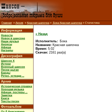
Главная
»
Архив
»
Красная шапочка
»
Бока Красная шапочка
» Статистика
Информация
« Назад
Новости
Новое в шансоне
Исполнитель:
Бока
Наши друзья
Анонсы
Название:
Красная шапочка
Афиша
Время:
5:02
Награды
Скачан:
2161 раз(а)
Дискография
Шансон X
Истоки
Военный шансон
Песни цыган
Барды
Ретро, эстрада ...
Архив
Историческая справка
Хорошая музыка
Афиши, постеры ...
Заметки
Книги
Тексты песен
Фотоальбом
От Д.Анискевича