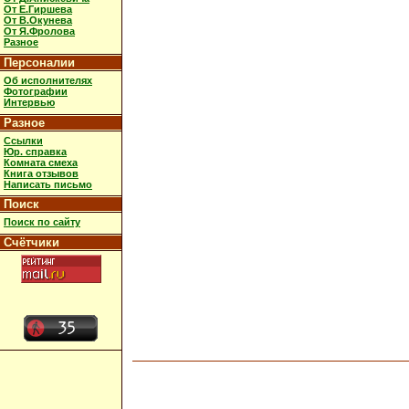
От Е.Гиршева
От В.Окунева
От Я.Фролова
Разное
Персоналии
Об исполнителях
Фотографии
Интервью
Разное
Ссылки
Юр. справка
Комната смеха
Книга отзывов
Написать письмо
Поиск
Поиск по сайту
Счётчики