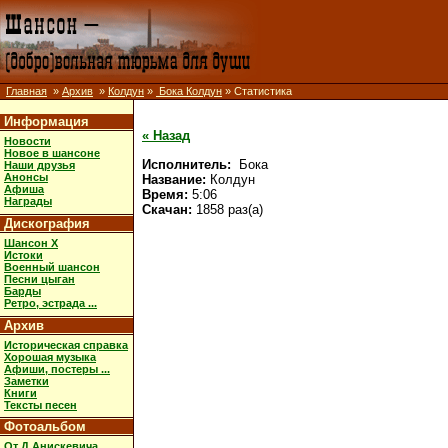
Главная
»
Архив
»
Колдун
»
Бока Колдун
» Статистика
Информация
« Назад
Новости
Новое в шансоне
Исполнитель:
Бока
Наши друзья
Анонсы
Название:
Колдун
Афиша
Время:
5:06
Награды
Скачан:
1858 раз(а)
Дискография
Шансон X
Истоки
Военный шансон
Песни цыган
Барды
Ретро, эстрада ...
Архив
Историческая справка
Хорошая музыка
Афиши, постеры ...
Заметки
Книги
Тексты песен
Фотоальбом
От Д.Анискевича