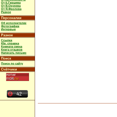
От Е.Гиршева
От В.Окунева
От Я.Фролова
Разное
Персоналии
Об исполнителях
Фотографии
Интервью
Разное
Ссылки
Юр. справка
Комната смеха
Книга отзывов
Написать письмо
Поиск
Поиск по сайту
Счётчики