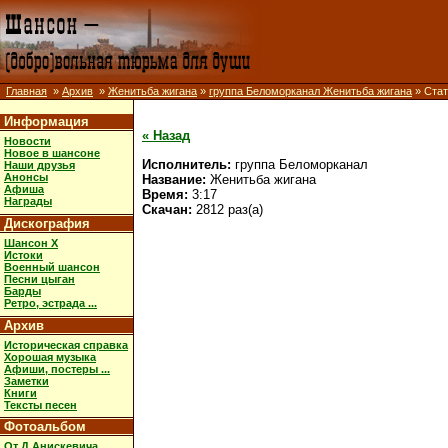
Главная
»
Архив
»
Женитьба жигана
»
группа Беломорканал Женитьба жигана
» Стат
Информация
« Назад
Новости
Новое в шансоне
Исполнитель:
группа Беломорканал
Наши друзья
Анонсы
Название:
Женитьба жигана
Афиша
Время:
3:17
Награды
Скачан:
2812 раз(а)
Дискография
Шансон X
Истоки
Военный шансон
Песни цыган
Барды
Ретро, эстрада ...
Архив
Историческая справка
Хорошая музыка
Афиши, постеры ...
Заметки
Книги
Тексты песен
Фотоальбом
От Д.Анискевича