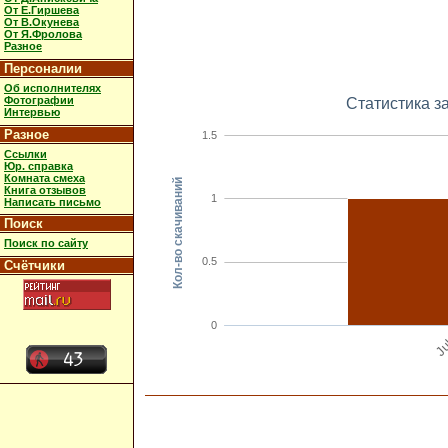
От Е.Гиршева
От В.Окунева
От Я.Фролова
Разное
Персоналии
Об исполнителях
Фотографии
Статистика з
Интервью
Разное
1.5
Ссылки
Юр. справка
Комната смеха
Кол-во скачиваний
Книга отзывов
1
Написать письмо
Поиск
Поиск по сайту
0.5
Счётчики
0
Ju