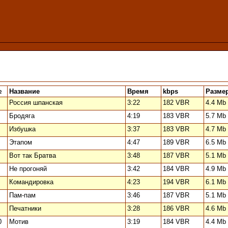
№
Название
Время
kbps
Разме
Россия шпанская
3:22
182 VBR
4.4 Mb
Бродяга
4:19
183 VBR
5.7 Mb
Избушка
3:37
183 VBR
4.7 Mb
Этапом
4:47
189 VBR
6.5 Mb
Вот так Братва
3:48
187 VBR
5.1 Mb
Не прогоняй
3:42
184 VBR
4.9 Mb
Командировка
4:23
194 VBR
6.1 Mb
Пам-пам
3:46
187 VBR
5.1 Mb
Печатники
3:28
186 VBR
4.6 Mb
0
Мотив
3:19
184 VBR
4.4 Mb