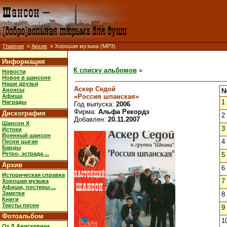
Главная
»
Архив
» Хорошая музыка (MP3)
Информация
К списку альбомов
»
Новости
Новое в шансоне
Наши друзья
Аскер Седой
Анонсы
«Россия шпанская»
Афиша
1
Награды
Год выпуска:
2006
Фирма:
Альфа Рекордз
Дискография
2
Добавлен:
20.11.2007
Шансон X
3
Истоки
Военный шансон
4
Песни цыган
Барды
Ретро, эстрада ...
5
Архив
6
Историческая справка
7
Хорошая музыка
Афиши, постеры ...
Заметки
8
Книги
Тексты песен
9
Фотоальбом
1
От Д.Анискевича