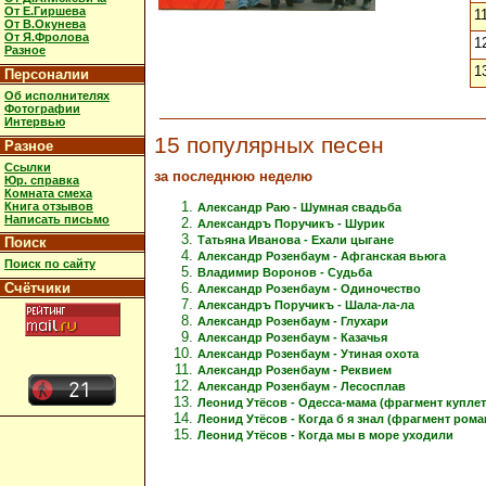
От Е.Гиршева
1
От В.Окунева
От Я.Фролова
1
Разное
1
Персоналии
Об исполнителях
Фотографии
Интервью
15 популярных песен
Разное
Ссылки
за последнюю неделю
Юр. справка
Комната смеха
Книга отзывов
Александр Раю - Шумная свадьба
Написать письмо
Александръ Поручикъ - Шурик
Татьяна Иванова - Ехали цыгане
Поиск
Александр Розенбаум - Афганская вьюга
Поиск по сайту
Владимир Воронов - Судьба
Счётчики
Александр Розенбаум - Одиночество
Александръ Поручикъ - Шала-ла-ла
Александр Розенбаум - Глухари
Александр Розенбаум - Казачья
Александр Розенбаум - Утиная охота
Александр Розенбаум - Реквием
Александр Розенбаум - Лесосплав
Леонид Утёсов - Одесса-мама (фрагмент куплет
Леонид Утёсов - Когда б я знал (фрагмент рома
Леонид Утёсов - Когда мы в море уходили