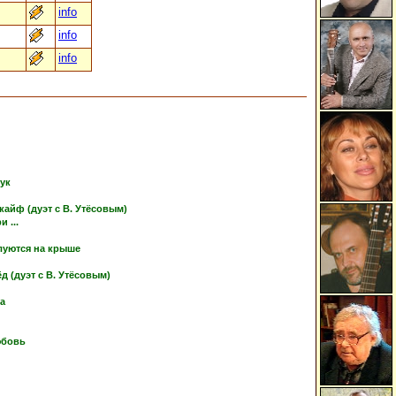
info
info
info
тук
кайф (дуэт с В. Утёсовым)
 ...
луются на крыше
 (дуэт с В. Утёсовым)
ка
юбовь