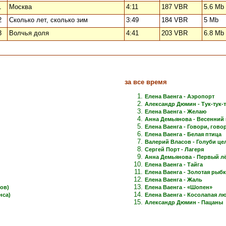
1
Москва
4:11
187 VBR
5.6 Mb
2
Сколько лет, сколько зим
3:49
184 VBR
5 Mb
3
Волчья доля
4:41
203 VBR
6.8 Mb
за все время
Елена Ваенга - Аэропорт
Александр Дюмин - Тук-тук-
Елена Ваенга - Желаю
Анна Демьянова - Весенний 
Елена Ваенга - Говори, говори
Елена Ваенга - Белая птица
Валерий Власов - Голуби це
Сергей Порт - Лагеря
Анна Демьянова - Первый лёд
Елена Ваенга - Тайга
Елена Ваенга - Золотая рыб
Елена Ваенга - Жаль
ов)
Елена Ваенга - «Шопен»
нса)
Елена Ваенга - Косолапая л
Александр Дюмин - Пацаны