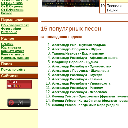
От Е.Гиршева
10
Поспели
От В.Окунева
От Я.Фролова
вишни
Разное
Персоналии
Об исполнителях
15 популярных песен
Фотографии
Интервью
за последнюю неделю
Разное
Ссылки
Александр Раю - Шумная свадьба
Юр. справка
Александръ Поручикъ - Шурик
Комната смеха
Татьяна Иванова - Ехали цыгане
Книга отзывов
Написать письмо
Александр Розенбаум - Афганская вьюга
Владимир Воронов - Судьба
Поиск
Александр Розенбаум - Одиночество
Поиск по сайту
Александръ Поручикъ - Шала-ла-ла
Александр Розенбаум - Глухари
Счётчики
Александр Розенбаум - Казачья
Александр Розенбаум - Утиная охота
Александр Розенбаум - Реквием
Александр Розенбаум - Лесосплав
Леонид Утёсов - Одесса-мама (фрагмент куплет
Леонид Утёсов - Когда б я знал (фрагмент рома
Леонид Утёсов - Когда мы в море уходили