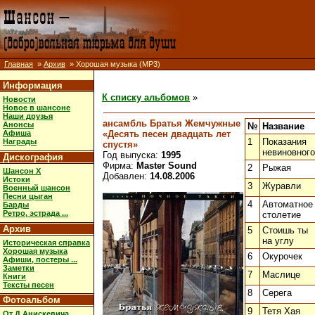
Главная
»
Архив
» Хорошая музыка (MP3)
Информация
К списку альбомов
»
Новости
Новое в шансоне
Наши друзья
ансамбль Братья Жемчужные
Анонсы
№
Название
«Десять песен двадцать лет
Афиша
1
Показания
Награды
спустя»
невиновного
Год выпуска:
1995
Дискография
Фирма:
Master Sound
2
Рыжая
Шансон X
Добавлен:
14.08.2006
Истоки
3
Журавли
Военный шансон
Песни цыган
4
Автоматное
Барды
Ретро, эстрада ...
столетие
Архив
5
Стоишь ты
на углу
Историческая справка
Хорошая музыка
6
Окурочек
Афиши, постеры ...
Заметки
7
Маслице
Книги
Тексты песен
8
Серега
Фотоальбом
9
Тетя Хая
От Д.Анискевича