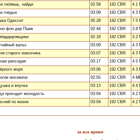
и любишь, найди
02:58
192 CBR
4.1
а гнедых
03:09
192 CBR
4.3
шка Одессит
05:28
192 CBR
7.5
он фон дер Пшик
02:44
192 CBR
3.8
мбардировщики
02:18
192 CBR
3.2
чайный вальс
03:09
192 CBR
4.3
ня старого извозчика
03:07
192 CBR
4.3
ная рапсодия
03:17
192 CBR
4.5
ёрного моря
03:06
192 CBR
4.3
огие москвичи
02:55
192 CBR
4 M
ушка и внучка
03:13
192 CBR
4.4
да проходит молодость
03:04
192 CBR
4.2
есней по жизни
03:04
192 CBR
4.2
за все время