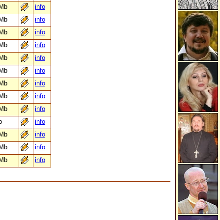
 Mb
info
 Mb
info
 Mb
info
 Mb
info
 Mb
info
 Mb
info
 Mb
info
 Mb
info
 Mb
info
b
info
 Mb
info
 Mb
info
 Mb
info