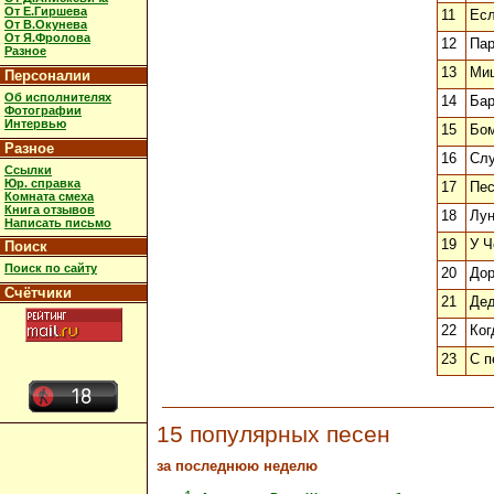
От Е.Гиршева
11
Есл
От В.Окунева
От Я.Фролова
12
Пар
Разное
13
Ми
Персоналии
Об исполнителях
14
Бар
Фотографии
Интервью
15
Бо
Разное
16
Слу
Ссылки
Юр. справка
17
Пес
Комната смеха
Книга отзывов
18
Лун
Написать письмо
19
У Ч
Поиск
Поиск по сайту
20
Дор
Счётчики
21
Дед
22
Ког
23
С п
15 популярных песен
за последнюю неделю