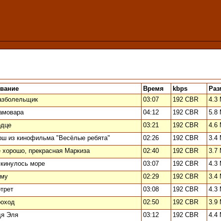
звание
Время
kbps
Раз
азболельщик
03:07
192 CBR
4.3
амовара
04:12
192 CBR
5.8
рдце
03:21
192 CBR
4.6
ш из кинофильма "Весёлые ребята"
02:26
192 CBR
3.4
 хорошо, прекрасная Маркиза
02:40
192 CBR
3.7
кинулось море
03:07
192 CBR
4.3
-му
02:29
192 CBR
3.4
трет
03:08
192 CBR
4.3
роход
02:50
192 CBR
3.9
дя Эля
03:12
192 CBR
4.4