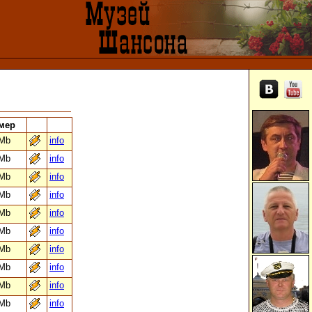
мер
 Mb
info
 Mb
info
 Mb
info
 Mb
info
 Mb
info
 Mb
info
 Mb
info
 Mb
info
 Mb
info
 Mb
info