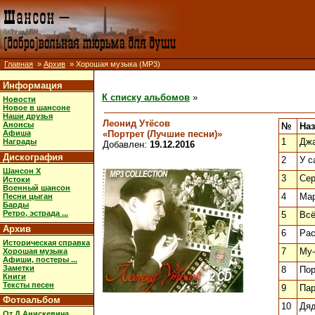
Главная
»
Архив
» Хорошая музыка (MP3)
Информация
К списку альбомов
»
Новости
Новое в шансоне
Наши друзья
Леонид Утёсов
Анонсы
№
На
«Портрет (Лучшие песни)»
Афиша
1
Дж
Награды
Добавлен:
19.12.2016
Дискография
2
У с
Шансон X
3
Се
Истоки
Военный шансон
4
Мар
Песни цыган
Барды
Ретро, эстрада ...
5
Всё
Архив
6
Рас
Историческая справка
7
Му
Хорошая музыка
Афиши, постеры ...
Заметки
8
Пор
Книги
Тексты песен
9
Па
Фотоальбом
10
Дя
От Д.Анискевича