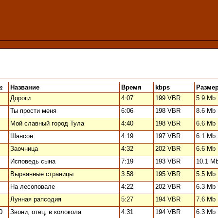
№
Название
Время
kbps
Разме
Дороги
4:07
199 VBR
5.9 Mb
Ты прости меня
6:06
198 VBR
8.6 Mb
Мой славный город Тула
4:40
198 VBR
6.6 Mb
Шансон
4:19
197 VBR
6.1 Mb
Заочница
4:32
202 VBR
6.6 Mb
Исповедь сына
7:19
193 VBR
10.1 M
Вырванные страницы
3:58
195 VBR
5.5 Mb
На лесоповале
4:22
202 VBR
6.3 Mb
Лунная рапсодия
5:27
194 VBR
7.6 Mb
0
Звони, отец, в колокола
4:31
194 VBR
6.3 Mb