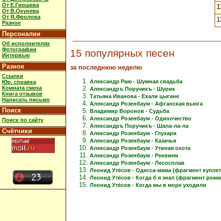
От Е.Гиршева
1
От В.Окунева
От Я.Фролова
1
Разное
Персоналии
Об исполнителях
Фотографии
15 популярных песен
Интервью
Разное
за последнюю неделю
Ссылки
Александр Раю - Шумная свадьба
Юр. справка
Комната смеха
Александръ Поручикъ - Шурик
Книга отзывов
Татьяна Иванова - Ехали цыгане
Написать письмо
Александр Розенбаум - Афганская вьюга
Поиск
Владимир Воронов - Судьба
Александр Розенбаум - Одиночество
Поиск по сайту
Александръ Поручикъ - Шала-ла-ла
Счётчики
Александр Розенбаум - Глухари
Александр Розенбаум - Казачья
Александр Розенбаум - Утиная охота
Александр Розенбаум - Реквием
Александр Розенбаум - Лесосплав
Леонид Утёсов - Одесса-мама (фрагмент куплет
Леонид Утёсов - Когда б я знал (фрагмент рома
Леонид Утёсов - Когда мы в море уходили