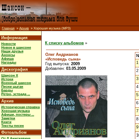
Главная
»
Архив
» Хорошая музыка (MP3)
Информация
К списку альбомов
»
Новости
Новое в шансоне
Наши друзья
Олег Андрианов
Анонсы
«Исповедь сына»
Афиша
1
Награды
Год выпуска:
2009
Добавлен:
03.05.2009
Дискография
2
Шансон X
3
Истоки
Военный шансон
4
Песни цыган
Барды
Ретро, эстрада ...
5
Архив
6
Историческая справка
7
Хорошая музыка
Афиши, постеры ...
Заметки
8
Книги
Тексты песен
9
Фотоальбом
1
От Д.Анискевича