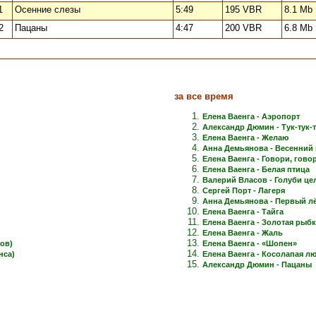
1
Осенние слезы
5:49
195 VBR
8.1 Mb
2
Пацаны
4:47
200 VBR
6.8 Mb
за все время
Елена Ваенга - Аэропорт
Александр Дюмин - Тук-тук-
Елена Ваенга - Желаю
Анна Демьянова - Весенний 
Елена Ваенга - Говори, говори
Елена Ваенга - Белая птица
Валерий Власов - Голуби це
Сергей Порт - Лагеря
Анна Демьянова - Первый лёд
Елена Ваенга - Тайга
Елена Ваенга - Золотая рыб
Елена Ваенга - Жаль
ов)
Елена Ваенга - «Шопен»
нса)
Елена Ваенга - Косолапая л
Александр Дюмин - Пацаны