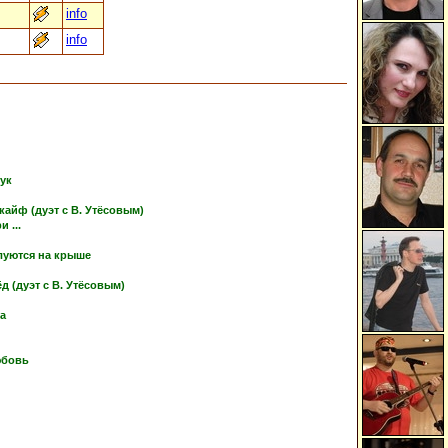
info
info
тук
кайф (дуэт с В. Утёсовым)
 ...
луются на крыше
 (дуэт с В. Утёсовым)
ка
юбовь