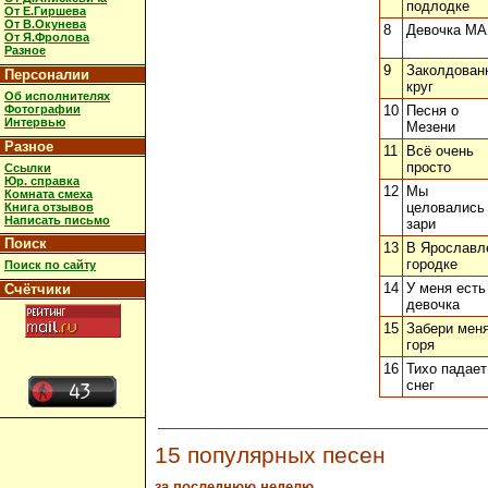
подлодке
От Е.Гиршева
От В.Окунева
8
Девочка М
От Я.Фролова
Разное
9
Заколдован
Персоналии
круг
Об исполнителях
Фотографии
10
Песня о
Интервью
Мезени
Разное
11
Всё очень
просто
Ссылки
Юр. справка
12
Мы
Комната смеха
целовались
Книга отзывов
Написать письмо
зари
Поиск
13
В Ярославл
городке
Поиск по сайту
14
У меня есть
Счётчики
девочка
15
Забери меня
горя
16
Тихо падает
снег
15 популярных песен
за последнюю неделю