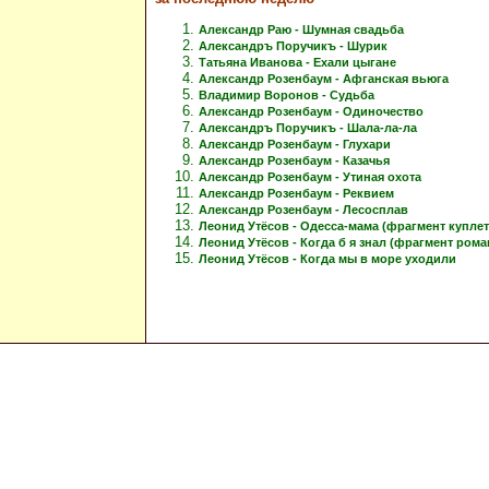
Александр Раю - Шумная свадьба
Александръ Поручикъ - Шурик
Татьяна Иванова - Ехали цыгане
Александр Розенбаум - Афганская вьюга
Владимир Воронов - Судьба
Александр Розенбаум - Одиночество
Александръ Поручикъ - Шала-ла-ла
Александр Розенбаум - Глухари
Александр Розенбаум - Казачья
Александр Розенбаум - Утиная охота
Александр Розенбаум - Реквием
Александр Розенбаум - Лесосплав
Леонид Утёсов - Одесса-мама (фрагмент куплет
Леонид Утёсов - Когда б я знал (фрагмент рома
Леонид Утёсов - Когда мы в море уходили