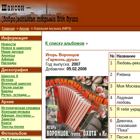
Главная
»
Архив
» Хорошая музыка (MP3)
Информация
К списку альбомов
»
Новости
Новое в шансоне
Наши друзья
Игорь Воронцов
Анонсы
№
Название
«Гармонь-душа»
Афиша
1
Любовь-рек
Награды
Год выпуска:
2007
Добавлен:
09.02.2008
Дискография
2
Рябина
Шансон X
Истоки
Военный шансон
3
Моя Москва
Песни цыган
Барды
Ретро, эстрада ...
4
Ледяная
Архив
любовь
Историческая справка
5
Я тебя укра
Хорошая музыка
Афиши, постеры ...
Заметки
6
Девочка,
Книги
сказавшая
Тексты песен
"Пока"
Фотоальбом
7
Песня о
От Д.Анискевича