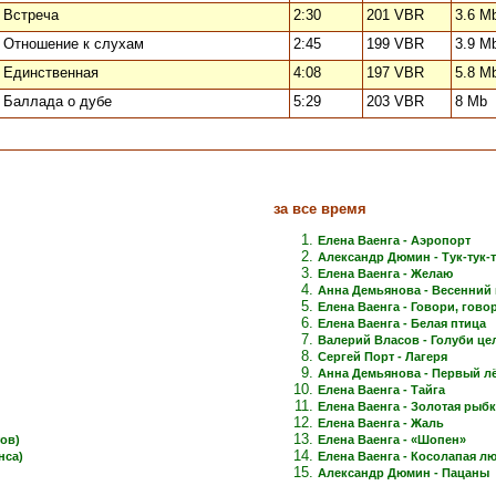
Встреча
2:30
201 VBR
3.6 M
Отношение к слухам
2:45
199 VBR
3.9 M
Единственная
4:08
197 VBR
5.8 M
Баллада о дубе
5:29
203 VBR
8 Mb
за все время
Елена Ваенга - Аэропорт
Александр Дюмин - Тук-тук-
Елена Ваенга - Желаю
Анна Демьянова - Весенний 
Елена Ваенга - Говори, говори
Елена Ваенга - Белая птица
Валерий Власов - Голуби це
Сергей Порт - Лагеря
Анна Демьянова - Первый лёд
Елена Ваенга - Тайга
Елена Ваенга - Золотая рыб
Елена Ваенга - Жаль
ов)
Елена Ваенга - «Шопен»
нса)
Елена Ваенга - Косолапая л
Александр Дюмин - Пацаны