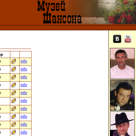
ер
b
info
b
info
b
info
b
info
b
info
info
b
info
b
info
b
info
b
info