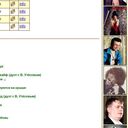
b
info
b
info
b
info
info
тук
кайф (дуэт с В. Утёсовым)
 ...
луются на крыше
 (дуэт с В. Утёсовым)
ка
юбовь