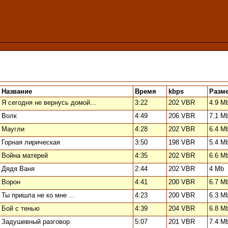
Название
Время
kbps
Разм
Я сегодня не вернусь домой...
3:22
202 VBR
4.9 M
Волк
4:49
206 VBR
7.1 M
Маугли
4:28
202 VBR
6.4 M
Горная лирическая
3:50
198 VBR
5.4 M
Война матерей
4:35
202 VBR
6.6 M
Дядя Ваня
2:44
202 VBR
4 Mb
Ворон
4:41
200 VBR
6.7 M
Ты пришла не ко мне ...
4:23
200 VBR
6.3 M
Бой с тенью
4:39
204 VBR
6.8 M
Задушевный разговор
5:07
201 VBR
7.4 M