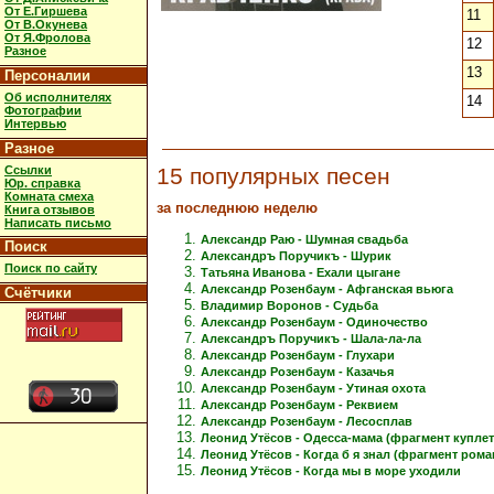
От Е.Гиршева
11
От В.Окунева
От Я.Фролова
12
Разное
13
Персоналии
Об исполнителях
14
Фотографии
Интервью
Разное
Ссылки
15 популярных песен
Юр. справка
Комната смеха
за последнюю неделю
Книга отзывов
Написать письмо
Александр Раю - Шумная свадьба
Поиск
Александръ Поручикъ - Шурик
Поиск по сайту
Татьяна Иванова - Ехали цыгане
Александр Розенбаум - Афганская вьюга
Счётчики
Владимир Воронов - Судьба
Александр Розенбаум - Одиночество
Александръ Поручикъ - Шала-ла-ла
Александр Розенбаум - Глухари
Александр Розенбаум - Казачья
Александр Розенбаум - Утиная охота
Александр Розенбаум - Реквием
Александр Розенбаум - Лесосплав
Леонид Утёсов - Одесса-мама (фрагмент куплет
Леонид Утёсов - Когда б я знал (фрагмент рома
Леонид Утёсов - Когда мы в море уходили