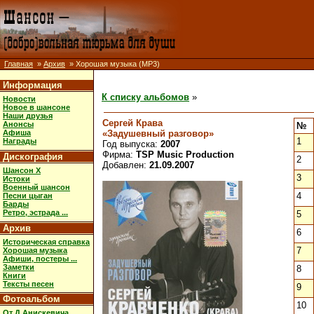
Главная
»
Архив
» Хорошая музыка (MP3)
Информация
К списку альбомов
»
Новости
Новое в шансоне
Наши друзья
Сергей Крава
Анонсы
№
«Задушевный разговор»
Афиша
1
Награды
Год выпуска:
2007
Фирма:
TSP Music Production
Дискография
2
Добавлен:
21.09.2007
Шансон X
3
Истоки
Военный шансон
4
Песни цыган
Барды
Ретро, эстрада ...
5
Архив
6
Историческая справка
7
Хорошая музыка
Афиши, постеры ...
Заметки
8
Книги
Тексты песен
9
Фотоальбом
10
От Д.Анискевича