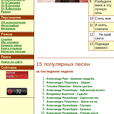
9
Разбудите
От Е.Гиршева
меня в эту
От В.Окунева
От Я.Фролова
лунную
Разное
ночь
Персоналии
10
Степь моя
Об исполнителях
11
И опять
Фотографии
Интервью
сначала
Разное
12
... На край
света
Ссылки
Юр. справка
13
Подожди
Комната смеха
немного
Книга отзывов
Написать письмо
Поиск
Поиск по сайту
15 популярных песен
Счётчики
за последнюю неделю
Александр Раю - Шумная свадьба
Александръ Поручикъ - Шурик
Татьяна Иванова - Ехали цыгане
Александр Розенбаум - Афганская вьюга
Владимир Воронов - Судьба
Александр Розенбаум - Одиночество
Александръ Поручикъ - Шала-ла-ла
Александр Розенбаум - Глухари
Александр Розенбаум - Казачья
Александр Розенбаум - Утиная охота