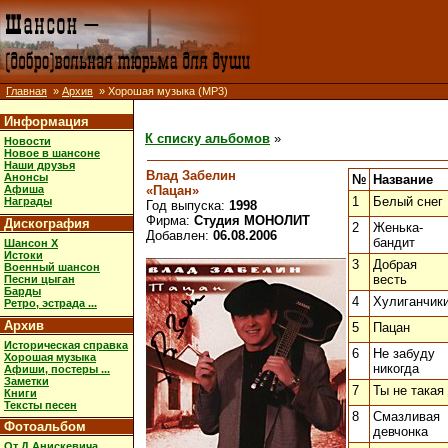
Главная
»
Архив
» Хорошая музыка (MP3)
Информация
К списку альбомов
»
Новости
Новое в шансоне
Наши друзья
Влад Забелин
Анонсы
№
Название
«Пацан»
Афиша
1
Белый снег
Награды
Год выпуска:
1998
Фирма:
Студия МОНОЛИТ
Дискография
2
Женька-
Добавлен:
06.08.2006
бандит
Шансон X
Истоки
3
Добрая
Военный шансон
весть
Песни цыган
Барды
4
Хулиганчик
Ретро, эстрада ...
Архив
5
Пацан
Историческая справка
6
Не забуду
Хорошая музыка
никогда
Афиши, постеры ...
Заметки
7
Ты не такая
Книги
Тексты песен
8
Смазливая
Фотоальбом
девчонка
От Д.Анискевича