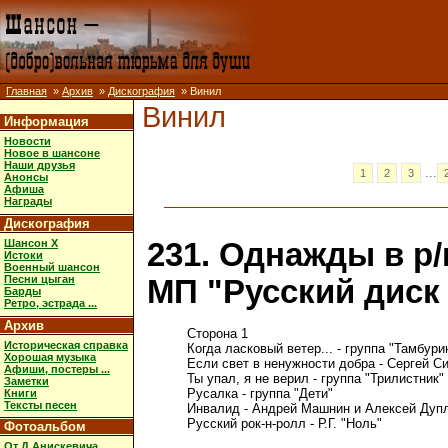
Главная
»
Архив
»
Дискография
» Винил
Винил
Информация
Новости
Новое в шансоне
Наши друзья
...
1
2
3
Анонсы
Афиша
Награды
Дискография
Шансон X
231. Однажды в р/к
Истоки
Военный шансон
Песни цыган
МП "Русский диск -
Барды
Ретро, эстрада ...
Архив
Сторона 1

Историческая справка
Когда ласковый ветер... - группа "Тамбурин
Хорошая музыка
Если свет в ненужности добра - Сергей Си
Афиши, постеры ...
Ты упал, я не верил - группа "Трилистник"

Заметки
Русалка - группа "Дети"

Книги
Тексты песен
Инвалид - Андрей Машнин и Алексей Дупл
Русский рок-н-ролл - Р.Г. "Ноль"

Фотоальбом
От Д.Анискевича