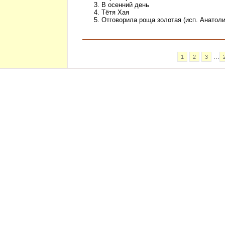
3. В осенний день

4. Тётя Хая

5. Отговорила роща золотая (исп. Анатол
...
1
2
3