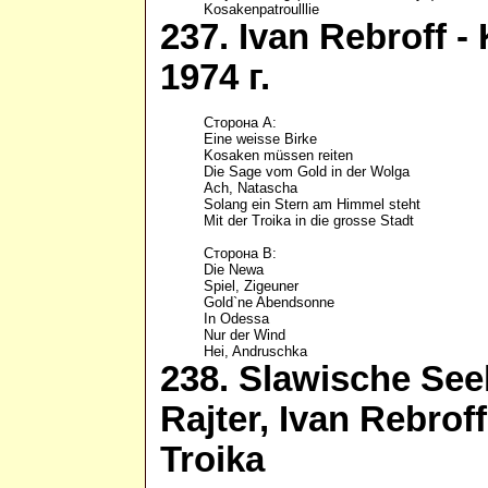
Kosakenpatroulllie
237. Ivan Rebroff -
1974 г.
Сторона А:

Eine weisse Birke

Kosaken müssen reiten

Die Sage vom Gold in der Wolga

Ach, Natascha

Solang ein Stern am Himmel steht

Mit der Troika in die grosse Stadt

Сторона В:

Die Newa

Spiel, Zigeuner

Gold`ne Abendsonne

In Odessa

Nur der Wind

Hei, Andruschka
238. Slawische See
Rajter, Ivan Rebrof
Troika