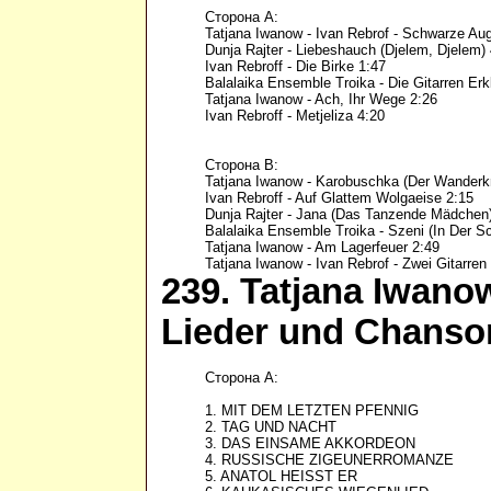
Сторона А:

Tatjana Iwanow - Ivan Rebrof - Schwarze Aug
Dunja Rajter - Liebeshauch (Djelem, Djelem) 
Ivan Rebroff - Die Birke 1:47

Balalaika Ensemble Troika - Die Gitarren Erkl
Tatjana Iwanow - Ach, Ihr Wege 2:26

Ivan Rebroff - Metjeliza 4:20

Сторона В:

Tatjana Iwanow - Karobuschka (Der Wanderkr
Ivan Rebroff - Auf Glattem Wolgaeise 2:15

Dunja Rajter - Jana (Das Tanzende Mädchen)
Balalaika Ensemble Troika - Szeni (In Der Sc
Tatjana Iwanow - Am Lagerfeuer 2:49

Tatjana Iwanow - Ivan Rebrof - Zwei Gitarren
239. Tatjana Iwanow
Lieder und Chanson
Сторона А:

1. MIT DEM LETZTEN PFENNIG

2. TAG UND NACHT

3. DAS EINSAME AKKORDEON

4. RUSSISCHE ZIGEUNERROMANZE

5. ANATOL HEISST ER
