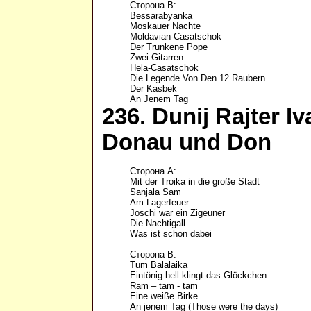
Сторона B: 

Bessarabyanka 

Moskauer Nachte 

Moldavian-Casatschok 

Der Trunkene Pope 

Zwei Gitarren 

Hela-Casatschok 

Die Legende Von Den 12 Raubern 

Der Kasbek 

An Jenem Tag 
236. Dunij Rajter I
Donau und Don
Сторона А:

Mit der Troika in die große Stadt 

Sanjala Sam 

Am Lagerfeuer 

Joschi war ein Zigeuner 

Die Nachtigall 

Was ist schon dabei 

Сторона В:

Tum Balalaika 

Eintönig hell klingt das Glöckchen 

Ram – tam - tam 

Eine weiße Birke 

An jenem Tag (Those were the days) 
