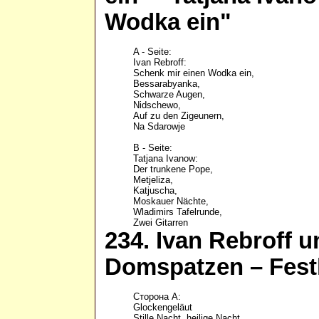
Wodka ein"
A - Seite: 

Ivan Rebroff:

Schenk mir einen Wodka ein,

Bessarabyanka,

Schwarze Augen,

Nidschewo,

Auf zu den Zigeunern,

Na Sdarowje

B - Seite:

Tatjana Ivanow:

Der trunkene Pope,

Metjeliza,

Katjuscha,

Moskauer Nächte,

Wladimirs Tafelrunde,

234. Ivan Rebroff 
Domspatzen ‎– Fest
Сторона А:

Glockengeläut		

Stille Nacht, heilige Nacht
