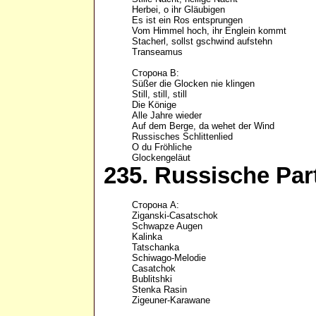
Herbei, o ihr Gläubigen

Es ist ein Ros entsprungen

Vom Himmel hoch, ihr Englein kommt

Stacherl, sollst gschwind aufstehn

Transeamus

Сторона В:

Süßer die Glocken nie klingen

Still, still, still

Die Könige

Alle Jahre wieder	

Auf dem Berge, da wehet der Wind

Russisches Schlittenlied

O du Fröhliche

Glockengeläut
235. Russische Part
Сторона A: 

Ziganski-Casatschok 

Schwapze Augen 

Kalinka 

Tatschanka 

Schiwago-Melodie 

Casatchok 

Bublitshki 

Stenka Rasin 

Zigeuner-Karawane 
