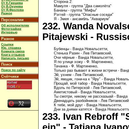
Сторона 2:

От Е.Гиршева
Мамуля - группа "Два самолёта"

От В.Окунева
От Я.Фролова
Бананы - группа "Мифы"

Разное
Рэггей - группа "Опасные соседи"

Персоналии
232. Wanda Novalse
Об исполнителях
Фотографии
Интервью
Pitajewski - Russi
Разное
Ссылки
Юр. справка
Бубенцы - Ванда Новальсетти,

Комната смеха
Стенька Разин - Лев Питаевский,

Книга отзывов
Очи чёрные - Ванда Новальсетти,

Написать письмо
Я по улице хожу - Ф. Мартиненко,

Поиск
Тачанка - Ф. Мартиненко,

Поиск по сайту
Только раз бывают в жизни встречи - Ванд
Эй, ухнем - Лев Питаевский,

Счётчики
Эй, ямщик, гони-ка к "Яру" - Ванда Новальс
Прощай, мой табор - Ванда Новальсетти,

Вдоль по Питерской - Лев Питаевский, 

Аметистовый - Ванда Новальсетти,

Ты смотри, никому не рассказыай - Ванда 
Двенадцать разбойников - Лев Питаевский,
К тебе, мой друг - Ванда Новальсетти,

233. Ivan Rebroff 
ein" - Tatjana Iva