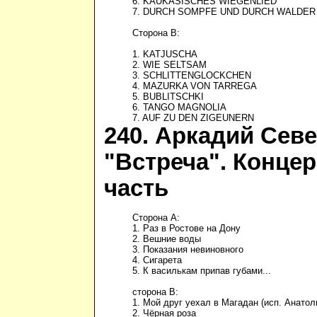
6. KAUKASISCHES WIEGENLIED

7. DURCH SOMPFE UND DURCH WALDER

Сторона B:

1. KATJUSCHA

2. WIE SELTSAM

3. SCHLITTENGLOCKCHEN

4. MAZURKA VON TARREGA

5. BUBLITSCHKI

6. TANGO MAGNOLIA

7. AUF ZU DEN ZIGEUNERN
240. Аркадий Сев
"Встреча". Концер
часть
Сторона А:

1. Раз в Ростове на Дону

2. Вешние воды

3. Показания невиновного

4. Сигарета

5. К василькам припав губами...

сторона В:

1. Мой друг уехал в Магадан (исп. Анатол
2. Чёрная роза
