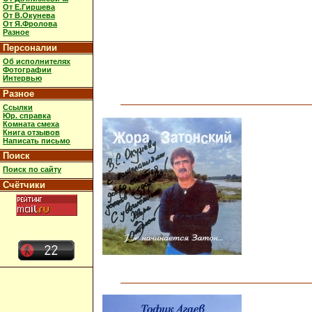
От Е.Гиршева
От В.Окунева
От Я.Фролова
Разное
Персоналии
Об исполнителях
Фотографии
Интервью
Разное
Ссылки
Юр. справка
Комната смеха
Книга отзывов
Написать письмо
Поиск
Поиск по сайту
Счётчики