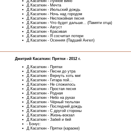
Д.Касаткин - Лунное вино
Д.Касаткин - Мечта
Д.Касаткин - Июльский дождь
Д.Касаткин - Ночь над городом
Д.Касаткин - Неспокойная песня
Д.Касаткин - Что будет дальше... (Памяти отца)
Д.Касаткин - Август
Д.Касаткин - Красивая
Д.Касаткин - Я сосчитал потери
Д.Касаткин - Осенняя (Падший Ангел)
Дмитрий Касаткин: Прятки - 2012 г.
Д.Касаткин - Прятки
Д.Касаткин - Песни до утра
Д.Касаткин - Вернуть хоть миг
Д.Касаткин - Гитара пой...
Д.Касаткин - Не сложилось
Д.Касаткин - Простая песня
Д.Касаткин - Родная
Д.Касаткин - Небо на руках
Д.Касаткин - Чёрный тюльпан
Д.Касаткин - Последний дождь
Д.Касаткин - С другой стороны
Д.Касаткин - Жизнь-вокзал
Д.Касаткин - Забей и бей
- Бонус:
Д.Касаткин - Прятки (караоке)