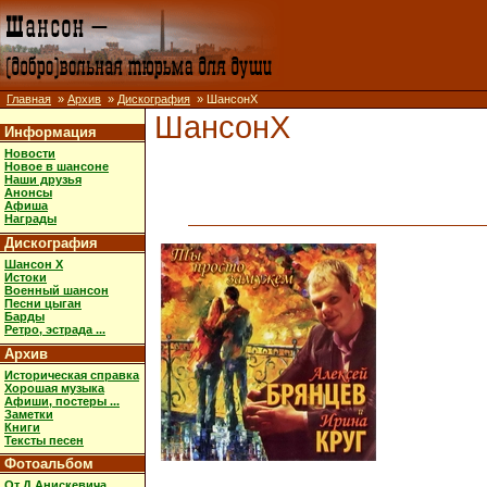
Главная
»
Архив
»
Дискография
» ШансонX
ШансонX
Информация
Новости
Новое в шансоне
Наши друзья
Анонсы
Афиша
Награды
Дискография
Шансон X
Истоки
Военный шансон
Песни цыган
Барды
Ретро, эстрада ...
Архив
Историческая справка
Хорошая музыка
Афиши, постеры ...
Заметки
Книги
Тексты песен
Фотоальбом
От Д.Анискевича