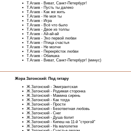
Т.Агаев - Виват, Санкт-Петербург!
Т.Агаев - Пусть ты далеко
Т.Агаев - Как же жить
Т.Агаев - Не моя ты
Т.Агаев - Игра
Т.Агаев - Всё что было
Т.Агаев - Двое из толпы
Т.Агаев - Ай-ай-ай
Т.Агаев - Эхо первой любви
Т.Агаев - Птица счастья
Т.Агаев - Не молчи
Т.Агаев - Перекрёсток любви
Т.Агаев - Обаяшка
Т.Агаев - Виват, Санкт-Петербург! (минус)
Жора Затонский: Под гитару
Ж.Затонский - Эмигрантская
Ж.Затонский - Родимая сторонка
Ж.Затонский - Мамина сирень
Ж.Затонский - Как тогда
Ж.Затонский - Прости
Ж.Затонский - Безответная любовь
Ж.Затонский - Снег
Ж.Затонский - Душа болит
Ж.Затонский - Кипеш на 11-й "строгой"
Ж.Затонский - На малолетке
Ж.Затонский - Счастье рядом