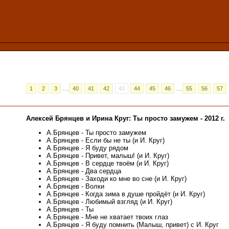
...
...
1
2
3
40
41
42
43
44
45
46
55
56
57
Алексей Брянцев и Ирина Круг: Ты просто замужем - 2012 г.
А.Брянцев - Ты просто замужем
А.Брянцев - Если бы не ты (и И. Круг)
А.Брянцев - Я буду рядом
А.Брянцев - Привет, малыш! (и И. Круг)
А.Брянцев - В сердце твоём (и И. Круг)
А.Брянцев - Два сердца
А.Брянцев - Заходи ко мне во сне (и И. Круг)
А.Брянцев - Волки
А.Брянцев - Когда зима в душе пройдёт (и И. Круг)
А.Брянцев - Любимый взгляд (и И. Круг)
А.Брянцев - Ты
А.Брянцев - Мне не хватает твоих глаз
А.Брянцев - Я буду помнить (Малыш, привет) с И. Круг