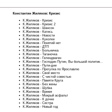
Константин Жиляков: Кризис
К.Жиляков - Кризис
К.Жиляков - Кризис 2
К.Жиляков - Шансон
К.Жиляков - Катись
К.Жиляков - Новости
К.Жиляков - Куколки
К.Жиляков - Понятий нет
К.Жиляков - ДТП
К.Жиляков - Больничка
К.Жиляков - Таганочка
К.Жиляков - Гелендваген
К.Жиляков - Господин Путин, Вы большой политик...
К.Жиляков - Пули-дни
К.Жиляков - Прогулка по Ярославлю
К.Жиляков - Своё место
К.Жиляков - С чистой совестью
К.Жиляков - Памяти Круга
К.Жиляков - Без жены
К.Жиляков - Шубка
К.Жиляков - Время
К.Жиляков - Мокрый асфальт
К.Жиляков - К дочке
К.Жиляков - Сестра
К.Жиляков - Новый год