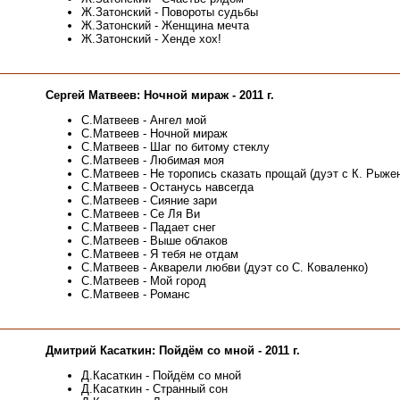
Ж.Затонский - Повороты судьбы
Ж.Затонский - Женщина мечта
Ж.Затонский - Хенде хох!
Сергей Матвеев: Ночной мираж - 2011 г.
С.Матвеев - Ангел мой
С.Матвеев - Ночной мираж
С.Матвеев - Шаг по битому стеклу
С.Матвеев - Любимая моя
С.Матвеев - Не торопись сказать прощай (дуэт с К. Рыже
С.Матвеев - Останусь навсегда
С.Матвеев - Сияние зари
С.Матвеев - Се Ля Ви
С.Матвеев - Падает снег
С.Матвеев - Выше облаков
С.Матвеев - Я тебя не отдам
С.Матвеев - Акварели любви (дуэт со С. Коваленко)
С.Матвеев - Мой город
С.Матвеев - Романс
Дмитрий Касаткин: Пойдём со мной - 2011 г.
Д.Касаткин - Пойдём со мной
Д.Касаткин - Странный сон