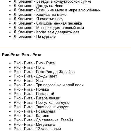
Л.Клемент - Звёзды в кондукторской сумке
Л.Клемент - Дождь на Неве
Л.Клемент - Если б не было в мире влюблённых
Л.Клемент - Ходишь ты мимо
Л.Клемент - Я счастье несу
Л.Клемент - Слишком нежная песенка
Л.Клемент - Мы приходим в новый дом
Л.Клемент - Когда вам двадцать лет
Л.Клемент - На кургане
Рио-Рита: Рио - Рита
Рио - Рита - Рио - Рита
Рио - Рита - Ночь
Рио - Рита - Роза Рио-де-Жанейро
Рио - Рита - Дождь идёт
Рио - Рита - Ява
Рио - Рита - Три поросёнка и злой волк
Рио - Рита - Полька
Рио - Рита - Пожарный
Рио - Рита - Гитара любви
Рио - Рита - Прогулка при луне
Рио - Рита - Твоя песня чарует
Рио - Рита - Розамунда
Рио - Рита - Кармен
Рио - Рита - До свидания, Гавайи
Рио - Рита - Мигуанита
Рио - Рита - 12 часов ночи