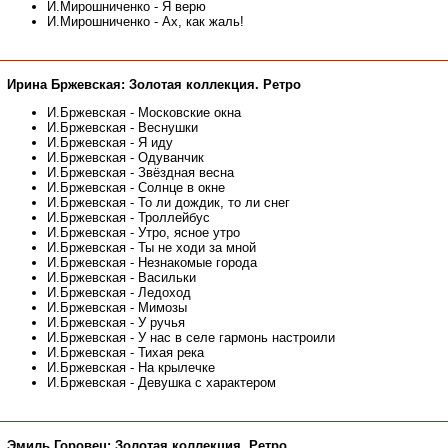
И.Мирошниченко - Я верю
И.Мирошниченко - Ах, как жаль!
Ирина Бржевская: Золотая коллекция. Ретро
И.Бржевская - Московские окна
И.Бржевская - Веснушки
И.Бржевская - Я иду
И.Бржевская - Одуванчик
И.Бржевская - Звёздная весна
И.Бржевская - Солнце в окне
И.Бржевская - То ли дождик, то ли снег
И.Бржевская - Троллейбус
И.Бржевская - Утро, ясное утро
И.Бржевская - Ты не ходи за мной
И.Бржевская - Незнакомые города
И.Бржевская - Васильки
И.Бржевская - Ледоход
И.Бржевская - Мимозы
И.Бржевская - У ручья
И.Бржевская - У нас в селе гармонь настроили
И.Бржевская - Тихая река
И.Бржевская - На крылечке
И.Бржевская - Девушка с характером
Эмиль Горовец: Золотая коллекция. Ретро