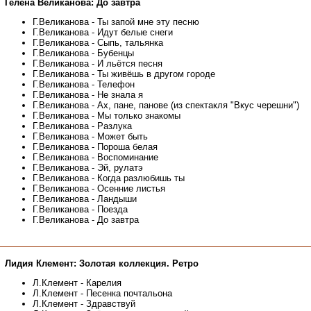
Гелена Великанова: До завтра
Г.Великанова - Ты запой мне эту песню
Г.Великанова - Идут белые снеги
Г.Великанова - Сыпь, тальянка
Г.Великанова - Бубенцы
Г.Великанова - И льётся песня
Г.Великанова - Ты живёшь в другом городе
Г.Великанова - Телефон
Г.Великанова - Не знала я
Г.Великанова - Ах, пане, панове (из спектакля "Вкус черешни")
Г.Великанова - Мы только знакомы
Г.Великанова - Разлука
Г.Великанова - Может быть
Г.Великанова - Пороша белая
Г.Великанова - Воспоминание
Г.Великанова - Эй, рулатэ
Г.Великанова - Когда разлюбишь ты
Г.Великанова - Осенние листья
Г.Великанова - Ландыши
Г.Великанова - Поезда
Г.Великанова - До завтра
Лидия Клемент: Золотая коллекция. Ретро
Л.Клемент - Карелия
Л.Клемент - Песенка почтальона
Л.Клемент - Здравствуй