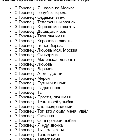
Э.Горовец - Я шагаю по Москве
Э.Горовец - Голубые города
Э.Горовец - Седьмой этаж
Э.Горовец - Телефонный звонок
Э.Горовец - Хорошо мне шагать
Э.Горовец - Двадцатый век
Э.Горовец - Твоя любимая
Э.Горовец - Королева красоты
Э.Горовец - Белая берёза
Э.Горовец - Любовь моя, Москва
Э.Горовец - Синьорина
Э.Горовец - Маленькая девочка
Э.Горовец - Любовь
Э.Горовец - Вернись
Э.Горовец - Алло, Долли
Э.Горовец - Мерси
Э.Горовец - Путники в ночи
Э.Горовец - Падает снег
Э.Горовец - Ты
Э.Горовец - Прости, любимая
Э.Горовец - Тень твоей улыбки
Э.Горовец - Сто поздравлений
Э.Горовец - Тот, кто любил меня, ушёл
Э.Горовец - Сюзанна
Э.Горовец - Солнце моей любви
Э.Горовец - Я жду звонка
Э.Горовец - Ты, только ты
Э.Горовец - Тень и свет
Э.Горовец - Телеграмма