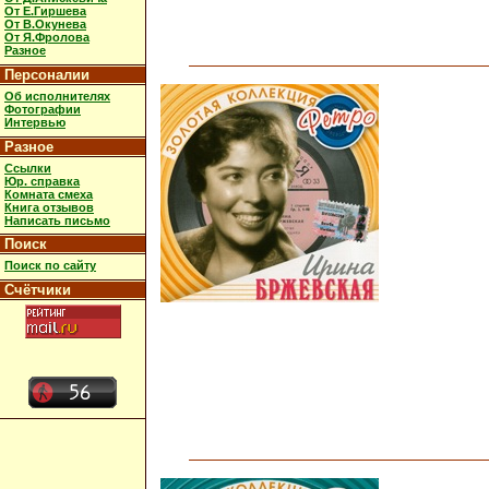
От Е.Гиршева
От В.Окунева
От Я.Фролова
Разное
Персоналии
Об исполнителях
Фотографии
Интервью
Разное
Ссылки
Юр. справка
Комната смеха
Книга отзывов
Написать письмо
Поиск
Поиск по сайту
Счётчики