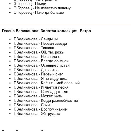
Э.Горовец - Приди
Э.Горовец - Не известно почему
Э.Горовец - Никогда больше
Гелена Великанова: Золотая коллекция. Ретро
Г.Великанова - Ландыши
Г.Великанова - Первая звезда
Г.Великанова - Тишина
Г.Великанова - Ой, ты, рожь
Г.Великанова - Не знала я
Г.Великанова - Всегда со мной
Г.Великанова - Осенние листья
Г.Великанова - До завтра
Г.Великанова - Первый снег
Г.Великанова - Я по льду шла
Г.Великанова - Клён ты мой опавший
Г.Великанова - И льется песня
Г.Великанова - Семнадцать лет
Г.Великанова - Может быть
Г.Великанова - Когда разлюбишь ты
Г.Великанова - Сочи
Г.Великанова - Воспоминание
Г.Великанова - Эй, рулатэ