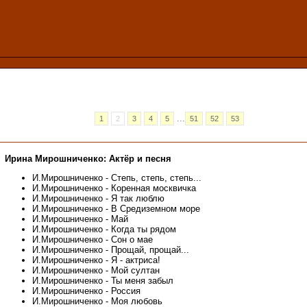
...
1
2
3
4
5
51
52
53
Ирина Мирошниченко: Актёр и песня
И.Мирошниченко - Степь, степь, степь...
И.Мирошниченко - Коренная москвичка
И.Мирошниченко - Я так люблю
И.Мирошниченко - В Средиземном море
И.Мирошниченко - Май
И.Мирошниченко - Когда ты рядом
И.Мирошниченко - Сон о мае
И.Мирошниченко - Прощай, прощай...
И.Мирошниченко - Я - актриса!
И.Мирошниченко - Мой султан
И.Мирошниченко - Ты меня забыл
И.Мирошниченко - Россия
И.Мирошниченко - Моя любовь