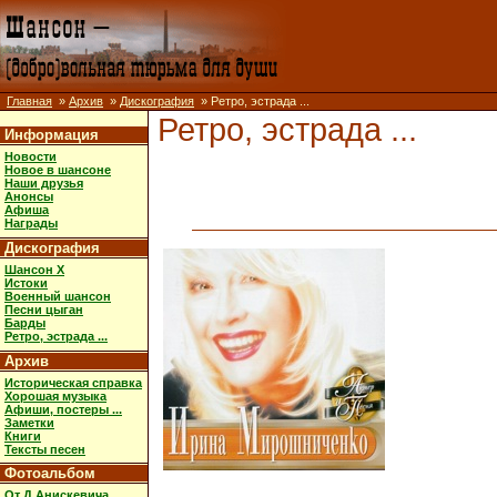
Главная
»
Архив
»
Дискография
» Ретро, эстрада ...
Ретро, эстрада ...
Информация
Новости
Новое в шансоне
Наши друзья
Анонсы
Афиша
Награды
Дискография
Шансон X
Истоки
Военный шансон
Песни цыган
Барды
Ретро, эстрада ...
Архив
Историческая справка
Хорошая музыка
Афиши, постеры ...
Заметки
Книги
Тексты песен
Фотоальбом
От Д.Анискевича