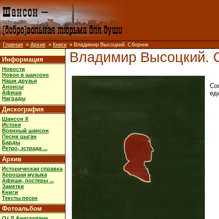
Главная
»
Архив
»
Книги
» Владимир Высоцкий. Сборник
Владимир Высоцкий. 
Информация
Новости
Новое в шансоне
Наши друзья
Со
Анонсы
Афиша
еди
Награды
Дискография
Шансон X
Истоки
Военный шансон
Песни цыган
Барды
Ретро, эстрада ...
Архив
Историческая справка
Хорошая музыка
Афиши, постеры ...
Заметки
Книги
Тексты песен
Фотоальбом
От Д.Анискевича