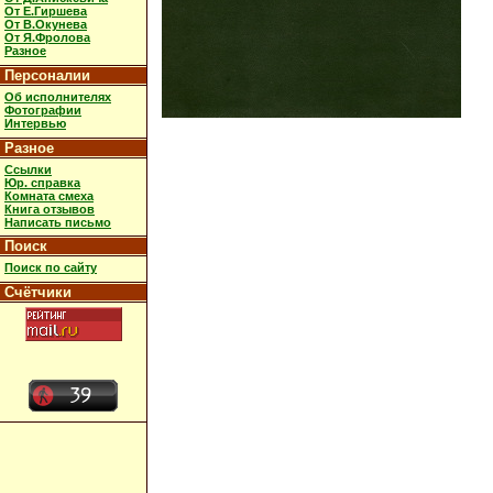
От Е.Гиршева
От В.Окунева
От Я.Фролова
Разное
Персоналии
Об исполнителях
Фотографии
Интервью
Разное
Ссылки
Юр. справка
Комната смеха
Книга отзывов
Написать письмо
Поиск
Поиск по сайту
Счётчики