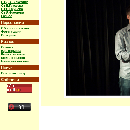
От Д.Анискевича
От Е.Гиршева
От В.Окунева
От Я.Фролова
Разное
Персоналии
Об исполнителях
Фотографии
Интервью
Разное
Ссылки
Юр. справка
Комната смеха
Книга отзывов
Написать письмо
Поиск
Поиск по сайту
Счётчики