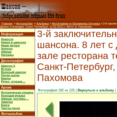
Главная
»
Фотоальбом
»
Альбомы
»
Фотографии от Владимира Окунева
» 3-й заклю
Драмы и Комедии. Санкт-Петербург, 12.02.2012 г. Фото: А. Пахомова
3-й заключитель
Информация
Новости
шансона. 8 лет с
Новое в шансоне
Наши друзья
Анонсы
Афиша
зале ресторана 
Награды
Дискография
Санкт-Петербург, 
Шансон X
Истоки
Военный шансон
Пахомова
Песни цыган
Барды
Ретро, эстрада ...
Архив
Фотография 192 из 225 |
Вернуться к альбому
|
Историческая справка
Хорошая музыка
Афиши, постеры ...
Заметки
Книги
Тексты песен
Фотоальбом