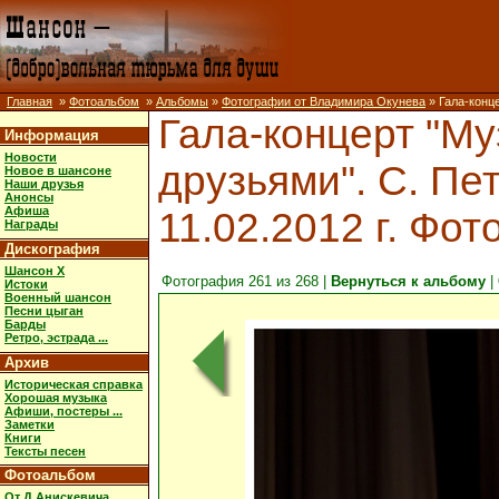
Главная
»
Фотоальбом
»
Альбомы
»
Фотографии от Владимира Окунева
» Гала-конце
Гала-концерт "Му
Информация
Новости
друзьями". С. Пет
Новое в шансоне
Наши друзья
Анонсы
Афиша
11.02.2012 г. Фот
Награды
Дискография
Шансон X
Фотография 261 из 268 |
Вернуться к альбому
|
Истоки
Военный шансон
Песни цыган
Барды
Ретро, эстрада ...
Архив
Историческая справка
Хорошая музыка
Афиши, постеры ...
Заметки
Книги
Тексты песен
Фотоальбом
От Д.Анискевича