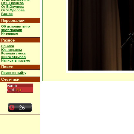
От Е.Гиршева
От В.Окунева
От Я.Фролова
Разное
Персоналии
Об исполнителях
Фотографии
Интервью
Разное
Ссылки
Юр. справка
Комната смеха
Книга отзывов
Написать письмо
Поиск
Поиск по сайту
Счётчики