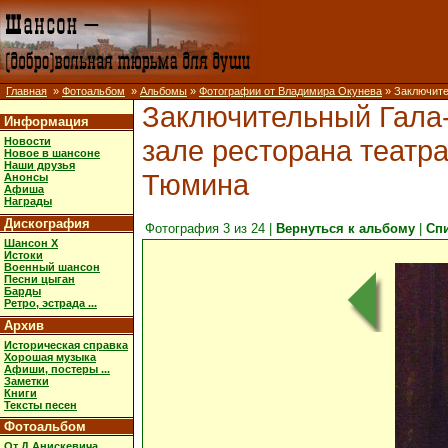
Главная
»
Фотоальбом
»
Альбомы
»
Фотографии от Владимира Окунева
» Заключител
Заключительный Гала-
Информация
зале ресторана театра
Новости
Новое в шансоне
Наши друзья
Тюмина
Анонсы
Афиша
Награды
Дискография
Фотография 3 из 24 |
Вернуться к альбому
|
Сп
Шансон X
Истоки
Военный шансон
Песни цыган
Барды
Ретро, эстрада ...
Архив
Историческая справка
Хорошая музыка
Афиши, постеры ...
Заметки
Книги
Тексты песен
Фотоальбом
От Д.Анискевича