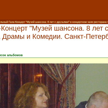
ьный Гала-Концерт "Музей шансона. 8 лет с друзьями" в концертном зале ресторана т
Концерт "Музей шансона. 8 лет с
 Драмы и Комедии. Санкт-Петербур
исок альбомов