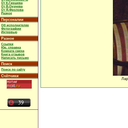
От Е.Гиршева
От В.Окунева
От Я.Фролова
Разное
Персоналии
Об исполнителях
Фотографии
Интервью
Разное
Ссылки
Юр. справка
Комната смеха
Книга отзывов
Написать письмо
Поиск
Поиск по сайту
Счётчики
Лар