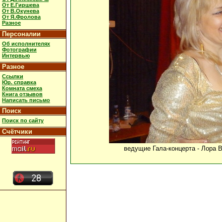
От Е.Гиршева
От В.Окунева
От Я.Фролова
Разное
Персоналии
Об исполнителях
Фотографии
Интервью
Разное
Ссылки
Юр. справка
Комната смеха
Книга отзывов
Написать письмо
Поиск
Поиск по сайту
Счётчики
ведущие Гала-концерта - Лора В