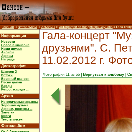
Главная
»
Фотоальбом
»
Альбомы
»
Фотографии от Владимира Окунева
» Гала-конце
Гала-концерт "Му
Информация
Новости
друзьями". С. Пет
Новое в шансоне
Наши друзья
Анонсы
Афиша
11.02.2012 г. Фот
Награды
Дискография
Шансон X
Фотография 11 из 55 |
Вернуться к альбому
|
Сп
Истоки
Военный шансон
Песни цыган
Барды
Ретро, эстрада ...
Архив
Историческая справка
Хорошая музыка
Афиши, постеры ...
Заметки
Книги
Тексты песен
Фотоальбом
От Д.Анискевича