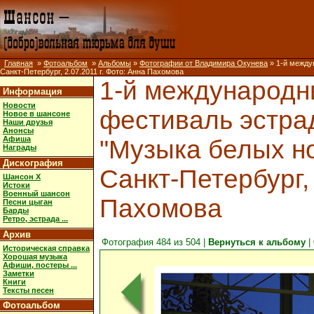
Главная
»
Фотоальбом
»
Альбомы
»
Фотографии от Владимира Окунева
» 1-й между
Санкт-Петербург, 2.07.2011 г. Фото: Анна Пахомова
1-й международ
Информация
Новости
фестиваль эстра
Новое в шансоне
Наши друзья
Анонсы
Афиша
"Музыка белых но
Награды
Дискография
Санкт-Петербург, 
Шансон X
Истоки
Военный шансон
Пахомова
Песни цыган
Барды
Ретро, эстрада ...
Архив
Фотография 484 из 504 |
Вернуться к альбому
|
Историческая справка
Хорошая музыка
Афиши, постеры ...
Заметки
Книги
Тексты песен
Фотоальбом