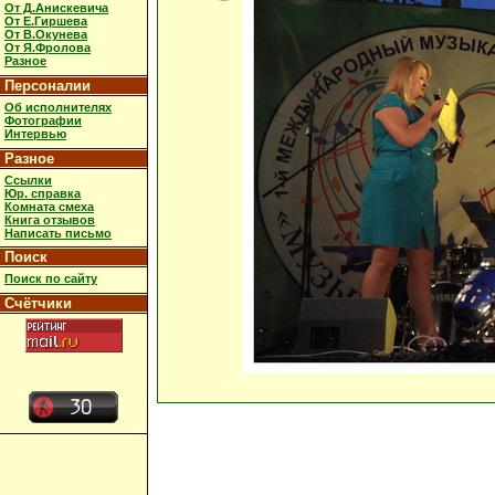
От Д.Анискевича
От Е.Гиршева
От В.Окунева
От Я.Фролова
Разное
Персоналии
Об исполнителях
Фотографии
Интервью
Разное
Ссылки
Юр. справка
Комната смеха
Книга отзывов
Написать письмо
Поиск
Поиск по сайту
Счётчики