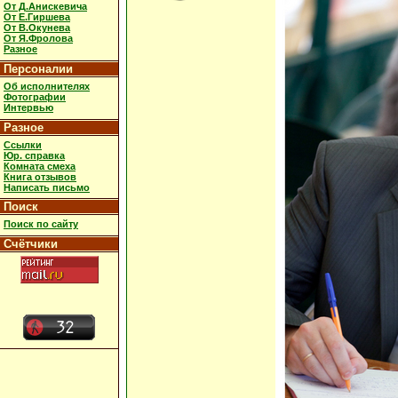
От Д.Анискевича
От Е.Гиршева
От В.Окунева
От Я.Фролова
Разное
Персоналии
Об исполнителях
Фотографии
Интервью
Разное
Ссылки
Юр. справка
Комната смеха
Книга отзывов
Написать письмо
Поиск
Поиск по сайту
Счётчики