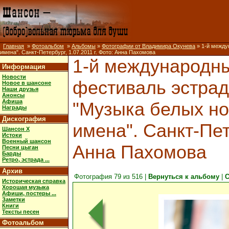
Главная
»
Фотоальбом
»
Альбомы
»
Фотографии от Владимира Окунева
» 1-й между
имена". Санкт-Петербург, 1.07.2011 г. Фото: Анна Пахомова
1-й международн
Информация
Новости
фестиваль эстрад
Новое в шансоне
Наши друзья
Анонсы
Афиша
"Музыка белых но
Награды
Дискография
имена". Санкт-Пете
Шансон X
Истоки
Военный шансон
Анна Пахомова
Песни цыган
Барды
Ретро, эстрада ...
Архив
Фотография 79 из 516 |
Вернуться к альбому
|
С
Историческая справка
Хорошая музыка
Афиши, постеры ...
Заметки
Книги
Тексты песен
Фотоальбом