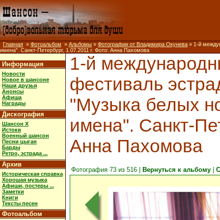
Главная
»
Фотоальбом
»
Альбомы
»
Фотографии от Владимира Окунева
» 1-й между
имена". Санкт-Петербург, 1.07.2011 г. Фото: Анна Пахомова
1-й международ
Информация
Новости
фестиваль эстра
Новое в шансоне
Наши друзья
Анонсы
Афиша
"Музыка белых но
Награды
Дискография
имена". Санкт-Пет
Шансон X
Истоки
Военный шансон
Анна Пахомова
Песни цыган
Барды
Ретро, эстрада ...
Архив
Фотография 73 из 516 |
Вернуться к альбому
|
С
Историческая справка
Хорошая музыка
Афиши, постеры ...
Заметки
Книги
Тексты песен
Фотоальбом