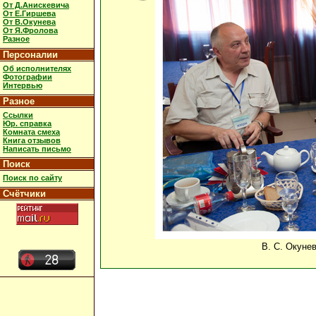
От Д.Анискевича
От Е.Гиршева
От В.Окунева
От Я.Фролова
Разное
Персоналии
Об исполнителях
Фотографии
Интервью
Разное
Ссылки
Юр. справка
Комната смеха
Книга отзывов
Написать письмо
Поиск
Поиск по сайту
Счётчики
В. С. Окуне