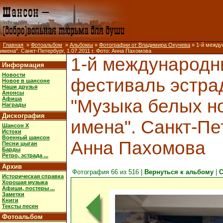
Главная
»
Фотоальбом
»
Альбомы
»
Фотографии от Владимира Окунева
» 1-й между
имена". Санкт-Петербург, 1.07.2011 г. Фото: Анна Пахомова
1-й международ
Информация
Новости
фестиваль эстра
Новое в шансоне
Наши друзья
Анонсы
Афиша
"Музыка белых но
Награды
Дискография
имена". Санкт-Пет
Шансон X
Истоки
Военный шансон
Анна Пахомова
Песни цыган
Барды
Ретро, эстрада ...
Архив
Фотография 66 из 516 |
Вернуться к альбому
|
С
Историческая справка
Хорошая музыка
Афиши, постеры ...
Заметки
Книги
Тексты песен
Фотоальбом