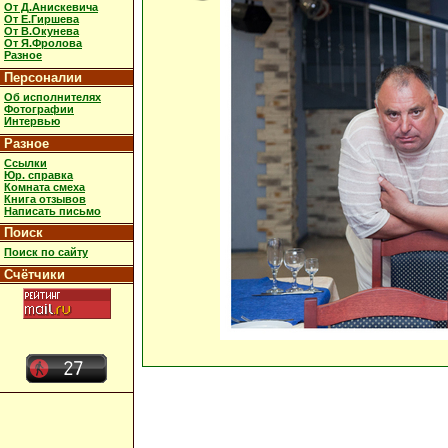
От Д.Анискевича
От Е.Гиршева
От В.Окунева
От Я.Фролова
Разное
Персоналии
Об исполнителях
Фотографии
Интервью
Разное
Ссылки
Юр. справка
Комната смеха
Книга отзывов
Написать письмо
Поиск
Поиск по сайту
Счётчики