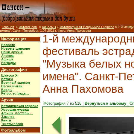
Главная
»
Фотоальбом
»
Альбомы
»
Фотографии от Владимира Окунева
» 1-й между
имена". Санкт-Петербург, 1.07.2011 г. Фото: Анна Пахомова
1-й международ
Информация
Новости
фестиваль эстра
Новое в шансоне
Наши друзья
Анонсы
Афиша
"Музыка белых но
Награды
Дискография
имена". Санкт-Пет
Шансон X
Истоки
Военный шансон
Анна Пахомова
Песни цыган
Барды
Ретро, эстрада ...
Архив
Фотография 7 из 516 |
Вернуться к альбому
|
С
Историческая справка
Хорошая музыка
Афиши, постеры ...
Заметки
Книги
Тексты песен
Фотоальбом