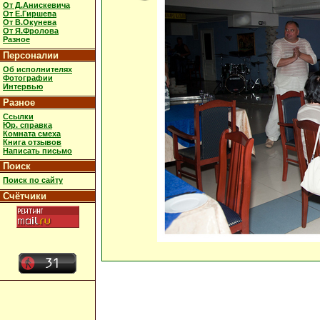
От Д.Анискевича
От Е.Гиршева
От В.Окунева
От Я.Фролова
Разное
Персоналии
Об исполнителях
Фотографии
Интервью
Разное
Ссылки
Юр. справка
Комната смеха
Книга отзывов
Написать письмо
Поиск
Поиск по сайту
Счётчики