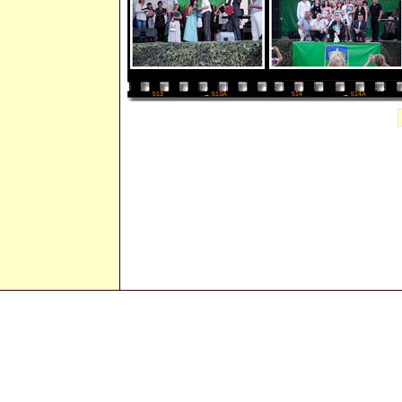
514
→ 514A
513
→ 513A