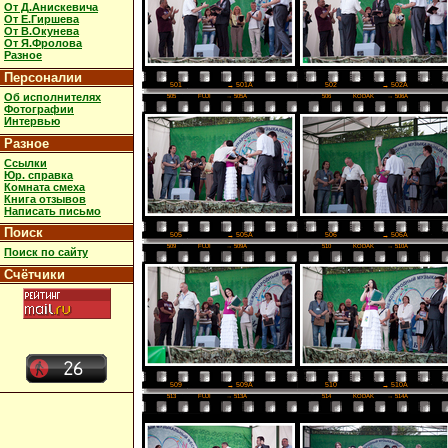
От Д.Анискевича
От Е.Гиршева
От В.Окунева
От Я.Фролова
Разное
Персоналии
502
→ 502A
501
→ 501A
Об исполнителях
505
FUJI
→ 505A
506
KODAK
→ 506A
Фотографии
Интервью
Разное
Ссылки
Юр. справка
Комната смеха
Книга отзывов
Написать письмо
Поиск
506
→ 506A
505
→ 505A
509
FUJI
→ 509A
510
KODAK
→ 510A
Поиск по сайту
Счётчики
510
→ 510A
509
→ 509A
513
FUJI
→ 513A
514
KODAK
→ 514A