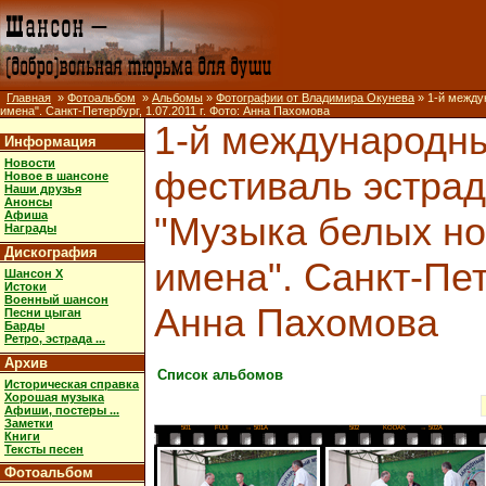
Главная
»
Фотоальбом
»
Альбомы
»
Фотографии от Владимира Окунева
» 1-й между
имена". Санкт-Петербург, 1.07.2011 г. Фото: Анна Пахомова
1-й международн
Информация
Новости
фестиваль эстрад
Новое в шансоне
Наши друзья
Анонсы
Афиша
"Музыка белых но
Награды
Дискография
имена". Санкт-Пете
Шансон X
Истоки
Военный шансон
Анна Пахомова
Песни цыган
Барды
Ретро, эстрада ...
Архив
Список альбомов
Историческая справка
Хорошая музыка
Афиши, постеры ...
Заметки
501
FUJI
→ 501A
502
KODAK
→ 502A
Книги
Тексты песен
Фотоальбом