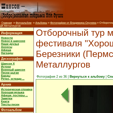
Главная
»
Фотоальбом
»
Альбомы
»
Фотографии от Владимира Окунева
» Отборочный
ДК Металлургов
Отборочный тур 
Информация
Новости
фестиваля "Хороша
Новое в шансоне
Наши друзья
Анонсы
Афиша
Березники (Пермск
Награды
Дискография
Металлургов
Шансон X
Истоки
Военный шансон
Песни цыган
Барды
Фотография 2 из 36 |
Вернуться к альбому
|
Сп
Ретро, эстрада ...
Архив
Историческая справка
Хорошая музыка
Афиши, постеры ...
Заметки
Книги
Тексты песен
Фотоальбом