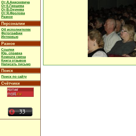
От Д.Анискевича
От Е.Гиршева
От В.Окунева
От Я.Фролова
Разное
Персоналии
Об исполнителях
Фотографии
Интервью
Разное
Ссылки
Юр. справка
Комната смеха
Книга отзывов
Написать письмо
Поиск
Поиск по сайту
Счётчики