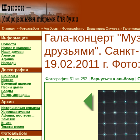
Главная
»
Фотоальбом
»
Альбомы
»
Фотографии от Владимира Окунева
» Гала-конце
Гала-концерт "Муз
Информация
Новости
друзьями". Санкт-
Новое в шансоне
Наши друзья
Анонсы
Афиша
19.02.2011 г. Фото
Награды
Дискография
Шансон X
Фотография 61 из 252 |
Вернуться к альбому
|
С
Истоки
Военный шансон
Песни цыган
Барды
Ретро, эстрада ...
Архив
Историческая справка
Хорошая музыка
Афиши, постеры ...
Заметки
Книги
Тексты песен
Фотоальбом
От Д.Анискевича