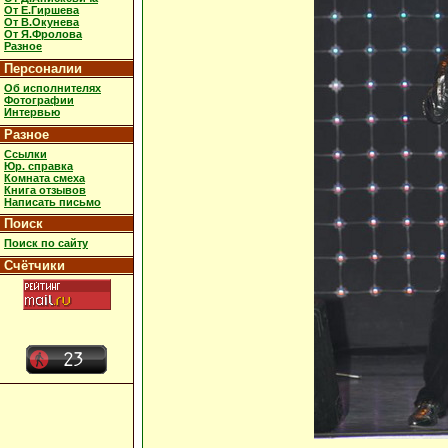
От Е.Гиршева
От В.Окунева
От Я.Фролова
Разное
Персоналии
Об исполнителях
Фотографии
Интервью
Разное
Ссылки
Юр. справка
Комната смеха
Книга отзывов
Написать письмо
Поиск
Поиск по сайту
Счётчики