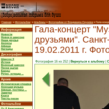
Главная
»
Фотоальбом
»
Альбомы
»
Фотографии от Владимира Окунева
» Гала-конце
Гала-концерт "Му
Информация
Новости
друзьями". Санкт
Новое в шансоне
Наши друзья
Анонсы
Афиша
19.02.2011 г. Фот
Награды
Дискография
Шансон X
Фотография 16 из 252 |
Вернуться к альбому
|
С
Истоки
Военный шансон
Песни цыган
Барды
Ретро, эстрада ...
Архив
Историческая справка
Хорошая музыка
Афиши, постеры ...
Заметки
Книги
Тексты песен
Фотоальбом
От Д.Анискевича