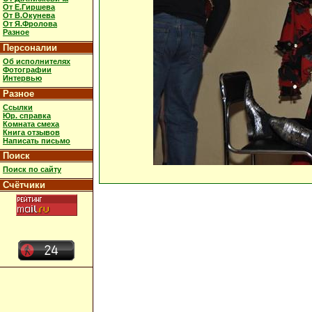
От Е.Гиршева
От В.Окунева
От Я.Фролова
Разное
Персоналии
Об исполнителях
Фотографии
Интервью
Разное
Ссылки
Юр. справка
Комната смеха
Книга отзывов
Написать письмо
Поиск
Поиск по сайту
Счётчики