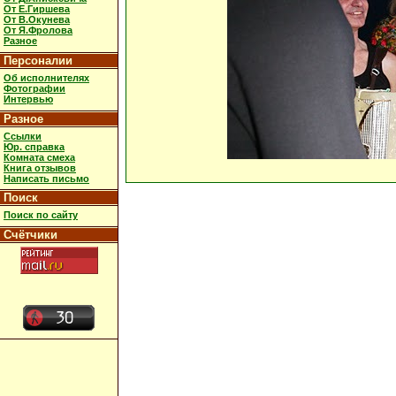
От Е.Гиршева
От В.Окунева
От Я.Фролова
Разное
Персоналии
Об исполнителях
Фотографии
Интервью
Разное
Ссылки
Юр. справка
Комната смеха
Книга отзывов
Написать письмо
Поиск
Поиск по сайту
Счётчики