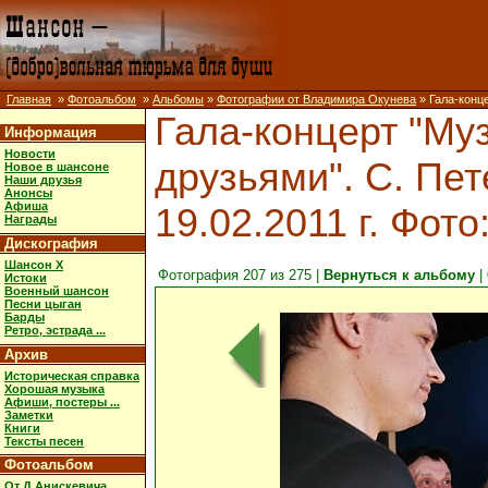
Главная
»
Фотоальбом
»
Альбомы
»
Фотографии от Владимира Окунева
» Гала-конце
Гала-концерт "Муз
Информация
Новости
друзьями". С. Пет
Новое в шансоне
Наши друзья
Анонсы
Афиша
19.02.2011 г. Фот
Награды
Дискография
Шансон X
Фотография 207 из 275 |
Вернуться к альбому
|
Истоки
Военный шансон
Песни цыган
Барды
Ретро, эстрада ...
Архив
Историческая справка
Хорошая музыка
Афиши, постеры ...
Заметки
Книги
Тексты песен
Фотоальбом
От Д.Анискевича