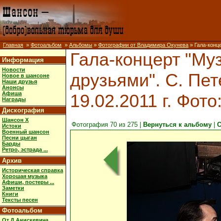
Главная
»
Фотоальбом
»
Альбомы
»
Фотографии от Владимира Окунева
» Гала-конце
Гала-концерт "Муз
Информация
Новости
друзьями". С. Пет
Новое в шансоне
Наши друзья
Анонсы
Афиша
19.02.2011 г. Фот
Награды
Дискография
Шансон X
Фотография 70 из 275 |
Вернуться к альбому
|
С
Истоки
Военный шансон
Песни цыган
Барды
Ретро, эстрада ...
Архив
Историческая справка
Хорошая музыка
Афиши, постеры ...
Заметки
Книги
Тексты песен
Фотоальбом
От Д.Анискевича