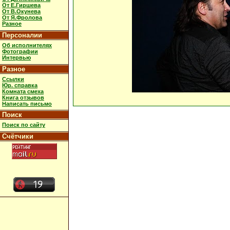
От Е.Гиршева
От В.Окунева
От Я.Фролова
Разное
Персоналии
Об исполнителях
Фотографии
Интервью
Разное
Ссылки
Юр. справка
Комната смеха
Книга отзывов
Написать письмо
Поиск
Поиск по сайту
Счётчики