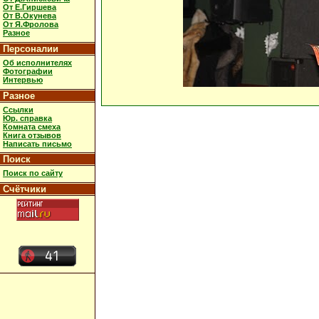
От Е.Гиршева
От В.Окунева
От Я.Фролова
Разное
Персоналии
Об исполнителях
Фотографии
Интервью
Разное
Ссылки
Юр. справка
Комната смеха
Книга отзывов
Написать письмо
Поиск
Поиск по сайту
Счётчики