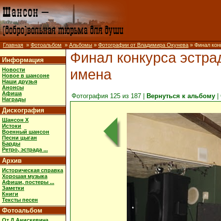
Главная
»
Фотоальбом
»
Альбомы
»
Фотографии от Владимира Окунева
» Финал кон
Финал конкурса эстра
Информация
имена
Новости
Новое в шансоне
Наши друзья
Анонсы
Афиша
Фотография 125 из 187 |
Вернуться к альбому
|
Награды
Дискография
Шансон X
Истоки
Военный шансон
Песни цыган
Барды
Ретро, эстрада ...
Архив
Историческая справка
Хорошая музыка
Афиши, постеры ...
Заметки
Книги
Тексты песен
Фотоальбом
От Д.Анискевича