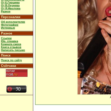
От Е.Гиршева
От В.Окунева
От Я.Фролова
Разное
Персоналии
Об исполнителях
Фотографии
Интервью
Разное
Ссылки
Юр. справка
Комната смеха
Книга отзывов
Написать письмо
Поиск
Поиск по сайту
Счётчики