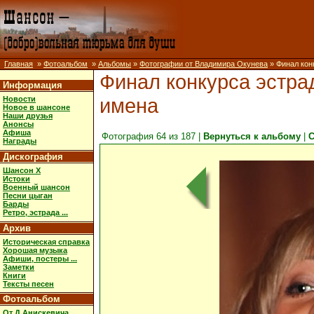
Главная
»
Фотоальбом
»
Альбомы
»
Фотографии от Владимира Окунева
» Финал кон
Финал конкурса эстра
Информация
имена
Новости
Новое в шансоне
Наши друзья
Анонсы
Афиша
Фотография 64 из 187 |
Вернуться к альбому
|
С
Награды
Дискография
Шансон X
Истоки
Военный шансон
Песни цыган
Барды
Ретро, эстрада ...
Архив
Историческая справка
Хорошая музыка
Афиши, постеры ...
Заметки
Книги
Тексты песен
Фотоальбом
От Д.Анискевича