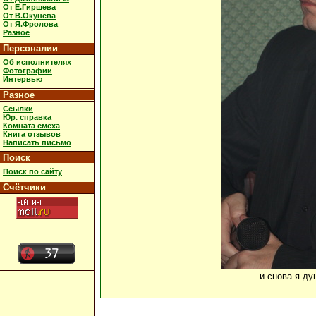
От Е.Гиршева
От В.Окунева
От Я.Фролова
Разное
Персоналии
Об исполнителях
Фотографии
Интервью
Разное
Ссылки
Юр. справка
Комната смеха
Книга отзывов
Написать письмо
Поиск
Поиск по сайту
Счётчики
и снова я ду