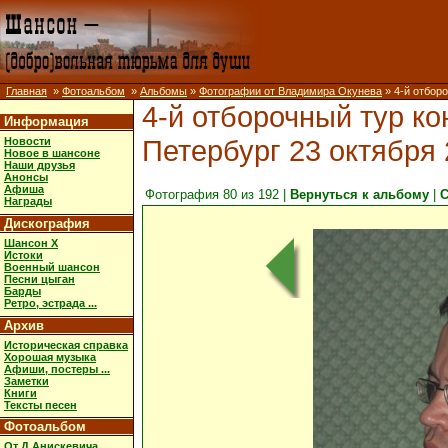
Главная
»
Фотоальбом
»
Альбомы
»
Фотографии от Владимира Окунева
» 4-й отборо
4-й отборочный тур ко
Информация
Петербург 23 октября 
Новости
Новое в шансоне
Наши друзья
Анонсы
Афиша
Фотография 80 из 192 |
Вернуться к альбому
|
С
Награды
Дискография
Шансон X
Истоки
Военный шансон
Песни цыган
Барды
Ретро, эстрада ...
Архив
Историческая справка
Хорошая музыка
Афиши, постеры ...
Заметки
Книги
Тексты песен
Фотоальбом
От Д.Анискевича