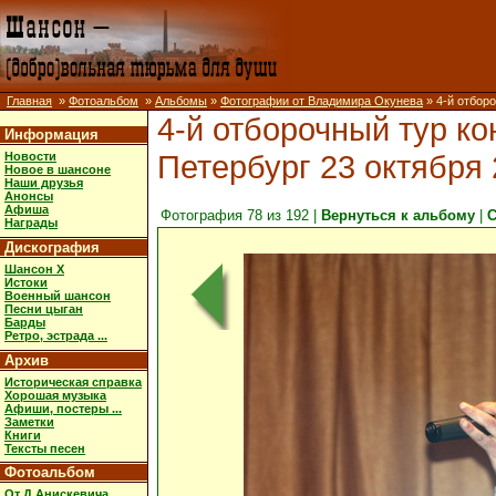
Главная
»
Фотоальбом
»
Альбомы
»
Фотографии от Владимира Окунева
» 4-й отборо
4-й отборочный тур ко
Информация
Петербург 23 октября 
Новости
Новое в шансоне
Наши друзья
Анонсы
Афиша
Фотография 78 из 192 |
Вернуться к альбому
|
С
Награды
Дискография
Шансон X
Истоки
Военный шансон
Песни цыган
Барды
Ретро, эстрада ...
Архив
Историческая справка
Хорошая музыка
Афиши, постеры ...
Заметки
Книги
Тексты песен
Фотоальбом
От Д.Анискевича