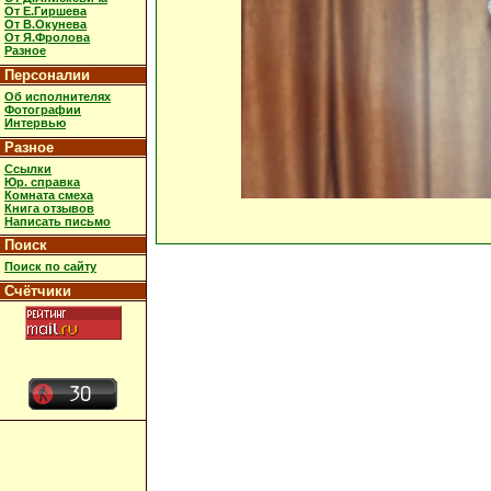
От Е.Гиршева
От В.Окунева
От Я.Фролова
Разное
Персоналии
Об исполнителях
Фотографии
Интервью
Разное
Ссылки
Юр. справка
Комната смеха
Книга отзывов
Написать письмо
Поиск
Поиск по сайту
Счётчики