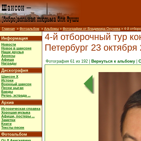
Главная
»
Фотоальбом
»
Альбомы
»
Фотографии от Владимира Окунева
» 4-й отборо
4-й отборочный тур ко
Информация
Петербург 23 октября 
Новости
Новое в шансоне
Наши друзья
Анонсы
Афиша
Фотография 61 из 192 |
Вернуться к альбому
|
С
Награды
Дискография
Шансон X
Истоки
Военный шансон
Песни цыган
Барды
Ретро, эстрада ...
Архив
Историческая справка
Хорошая музыка
Афиши, постеры ...
Заметки
Книги
Тексты песен
Фотоальбом
От Д.Анискевича