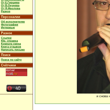
От Е.Гиршева
От В.Окунева
От Я.Фролова
Разное
Персоналии
Об исполнителях
Фотографии
Интервью
Разное
Ссылки
Юр. справка
Комната смеха
Книга отзывов
Написать письмо
Поиск
Поиск по сайту
Счётчики
и снова 