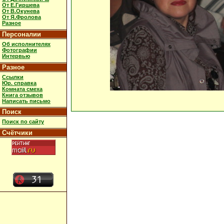
От Е.Гиршева
От В.Окунева
От Я.Фролова
Разное
Персоналии
Об исполнителях
Фотографии
Интервью
Разное
Ссылки
Юр. справка
Комната смеха
Книга отзывов
Написать письмо
Поиск
Поиск по сайту
Счётчики