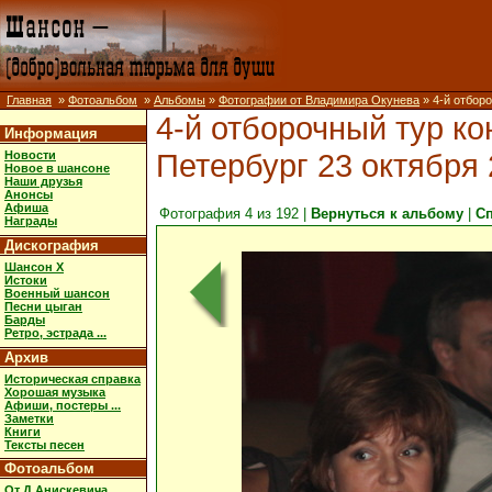
Главная
»
Фотоальбом
»
Альбомы
»
Фотографии от Владимира Окунева
» 4-й отборо
4-й отборочный тур ко
Информация
Петербург 23 октября 
Новости
Новое в шансоне
Наши друзья
Анонсы
Афиша
Фотография 4 из 192 |
Вернуться к альбому
|
С
Награды
Дискография
Шансон X
Истоки
Военный шансон
Песни цыган
Барды
Ретро, эстрада ...
Архив
Историческая справка
Хорошая музыка
Афиши, постеры ...
Заметки
Книги
Тексты песен
Фотоальбом
От Д.Анискевича