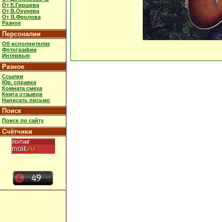
От Е.Гиршева
От В.Окунева
От Я.Фролова
Разное
Персоналии
Об исполнителях
Фотографии
Интервью
Разное
Ссылки
Юр. справка
Комната смеха
Книга отзывов
Написать письмо
Поиск
Поиск по сайту
Счётчики