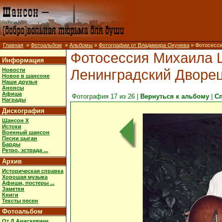
Главная
»
Фотоальбом
»
Альбомы
»
Фотографии от Владимира Окунева
» Фотосесси
Фотосессия Михаила Ш
Информация
Ленинградский Дворец 
Новости
Новое в шансоне
Наши друзья
Анонсы
Афиша
Фотография 17 из 26 |
Вернуться к альбому
|
С
Награды
Дискография
Шансон X
Истоки
Военный шансон
Песни цыган
Барды
Ретро, эстрада ...
Архив
Историческая справка
Хорошая музыка
Афиши, постеры ...
Заметки
Книги
Тексты песен
Фотоальбом
От Д.Анискевича