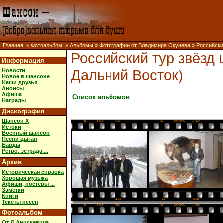
Главная
»
Фотоальбом
»
Альбомы
»
Фотографии от Владимира Окунева
» Российский
Российский тур звёзд 
Информация
Дальний Восток)
Новости
Новое в шансоне
Наши друзья
Анонсы
Афиша
Список альбомов
Награды
Дискография
Шансон X
41
FUJI
→ 41A
42
KODAK
→ 42A
Истоки
Военный шансон
Песни цыган
Барды
Ретро, эстрада ...
Архив
Историческая справка
Хорошая музыка
Афиши, постеры ...
Заметки
Книги
42
→ 42A
41
→ 41A
Тексты песен
45
FUJI
→ 45A
46
KODAK
→ 46A
Фотоальбом
От Д.Анискевича