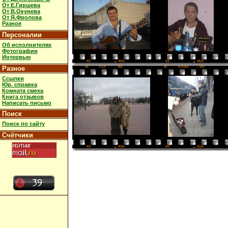
От Е.Гиршева
От В.Окунева
От Я.Фролова
Разное
Персоналии
Об исполнителях
Фотографии
Интервью
46
→ 46A
45
→ 45A
Разное
49
FUJI
→ 49A
50
KODAK
→ 50A
Ссылки
Юр. справка
Комната смеха
Книга отзывов
Написать письмо
Поиск
Поиск по сайту
Счётчики
50
→ 50A
49
→ 49A